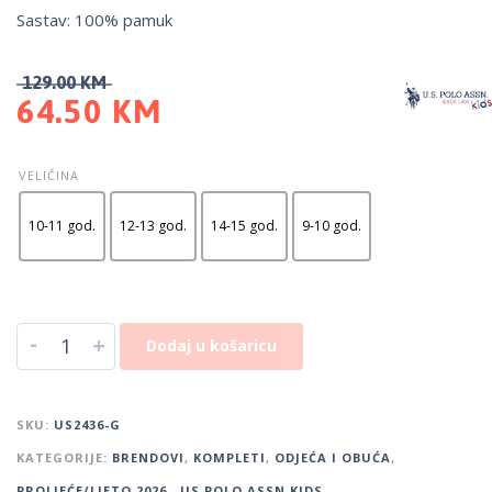
Sastav: 100% pamuk
129.00
KM
64.50
KM
VELIČINA
10-11 god.
12-13 god.
14-15 god.
9-10 god.
-
+
Dodaj u košaricu
SKU:
US2436-G
KATEGORIJE:
BRENDOVI
,
KOMPLETI
,
ODJEĆA I OBUĆA
,
PROLJEĆE/LJETO 2026.
,
US POLO ASSN KIDS