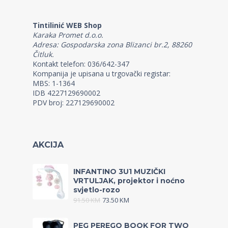
Tintilinić WEB Shop
Karaka Promet d.o.o.
Adresa: Gospodarska zona Blizanci br.2, 88260
Čitluk.
Kontakt telefon: 036/642-347
Kompanija je upisana u trgovački registar:
MBS: 1-1364
IDB 4227129690002
PDV broj: 227129690002
AKCIJA
INFANTINO 3U1 MUZIČKI
VRTULJAK, projektor i noćno
svjetlo-rozo
91.50
KM
73.50
KM
PEG PEREGO BOOK FOR TWO