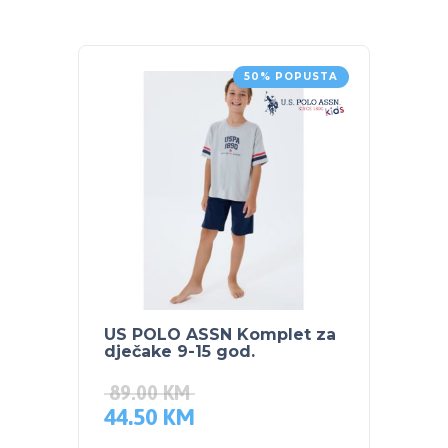
50% POPUSTA
US POLO ASSN Komplet za
US PO
dječake 9-15 god.
dječa
89.00
KM
109.
44.50
KM
54.5