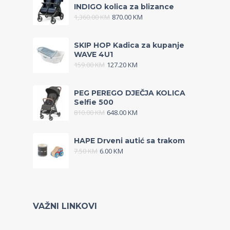
INDIGO kolica za blizance
1,360.00
KM
870.00
KM
SKIP HOP Kadica za kupanje
WAVE 4U1
159.00
KM
127.20
KM
PEG PEREGO DJEČJA KOLICA
Selfie 500
810.00
KM
648.00
KM
HAPE Drveni autić sa trakom
7.50
KM
6.00
KM
VAŽNI LINKOVI