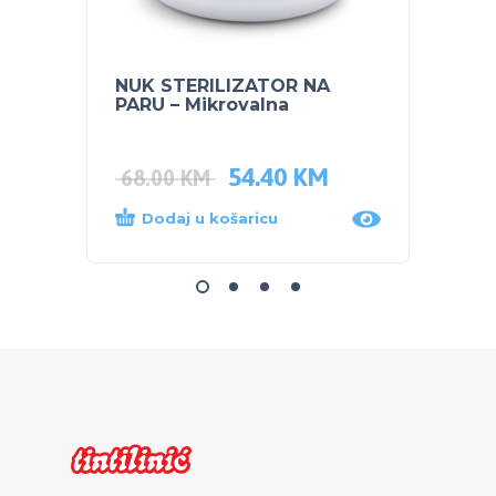
NUK STERILIZATOR NA
POJAS
PARU – Mikrovalna
54.40
KM
35.0
68.00
KM
Dodaj u košaricu
Dod