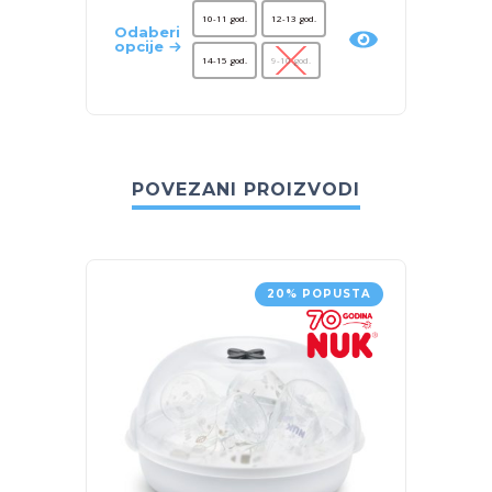
10-11 god.
12-13 god.
Odaberi
Odaber
opcije
opcije
14-15 god.
9-10 god.
POVEZANI PROIZVODI
20% POPUSTA