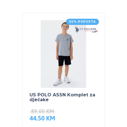
50% POPUSTA
US POLO ASSN Komplet za
US PO
dječake
dječa
89.00
KM
79.0
44.50
KM
39.5