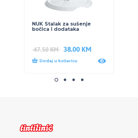
NUK Stalak za sušenje
POJAS
bočica i dodataka
38.00
KM
35.0
47.50
KM
Dodaj u košaricu
Dod