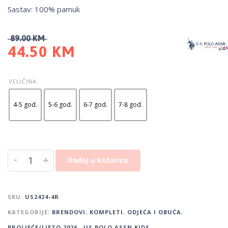
Sastav: 100% pamuk
89.00
KM
44.50
KM
VELIČINA
4-5 god.
5-6 god.
6-7 god.
7-8 god.
-
+
Dodaj u košaricu
SKU:
US2424-4R
KATEGORIJE:
BRENDOVI
,
KOMPLETI
,
ODJEĆA I OBUĆA
,
PROLJEĆE/LJETO 2026.
,
US POLO ASSN KIDS