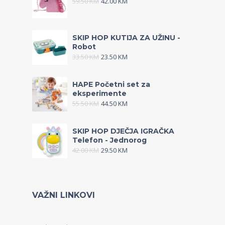
59.50
KM
42.00
KM
SKIP HOP KUTIJA ZA UŽINU -
Robot
33.50
KM
23.50
KM
HAPE Početni set za
eksperimente
55.50
KM
44.50
KM
SKIP HOP DJEČJA IGRAČKA
Telefon - Jednorog
42.00
KM
29.50
KM
VAŽNI LINKOVI