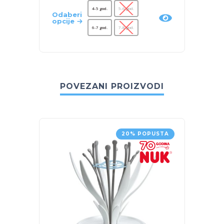
4-5 god.
5-6 god.
Odaberi
Odaber
opcije
opcije
6-7 god.
7-8 god.
POVEZANI PROIZVODI
20% POPUSTA