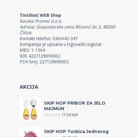
Tintilinić WEB Shop
Karaka Promet d.o.o.
Adresa: Gospodarska zona Blizanci br.2, 88260
Čitluk.
Kontakt telefon: 036/642-347
Kompanija je upisana u trgovački registar:
MBS: 1-1364
IDB 4227129690002
PDV broj: 227129690002
AKCIJA
SKIP HOP PRIBOR ZA JELO
MAJMUN
16.40
KM
11.50
KM
SKIP HOP Torbica Jednorog