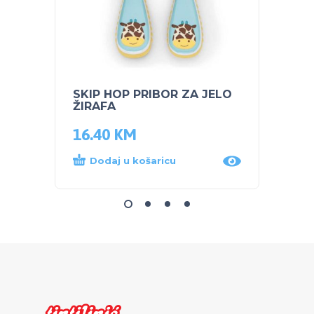
SKIP HOP PRIBOR ZA JELO
SKIP 
ŽIRAFA
Sova
16.40
KM
56.9
Dodaj u košaricu
Proč