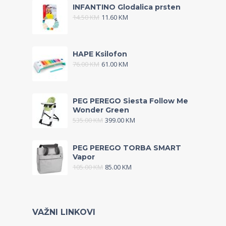
INFANTINO Glodalica prsten
14.50
KM
11.60
KM
HAPE Ksilofon
76.00
KM
61.00
KM
PEG PEREGO Siesta Follow Me
Wonder Green
535.00
KM
399.00
KM
PEG PEREGO TORBA SMART
Vapor
105.00
KM
85.00
KM
VAŽNI LINKOVI