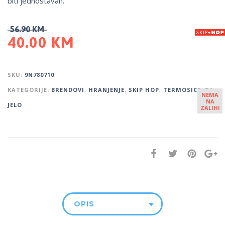
biti jednostavan.
56.90
KM
40.00
KM
SKU:
9N780710
KATEGORIJE:
BRENDOVI
,
HRANJENJE
,
SKIP HOP
,
TERMOSICE
,
ZA
NEMA
NA
JELO
ZALIHI
OPIS