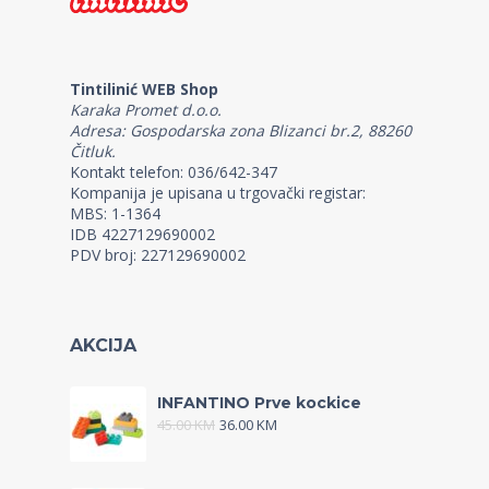
Tintilinić WEB Shop
Karaka Promet d.o.o.
Adresa: Gospodarska zona Blizanci br.2, 88260
Čitluk.
Kontakt telefon: 036/642-347
Kompanija je upisana u trgovački registar:
MBS: 1-1364
IDB 4227129690002
PDV broj: 227129690002
AKCIJA
INFANTINO Prve kockice
45.00
KM
36.00
KM