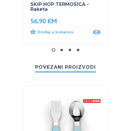
SKIP HOP TERMOSICA -
SKIP 
Raketa
– Rak
56.90
KM
33.5
Dodaj u košaricu
Dod
POVEZANI PROIZVODI