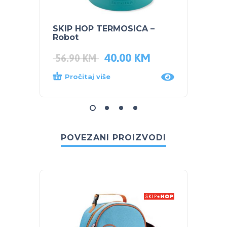
SKIP HOP TERMOSICA –
SKIP 
Robot
– Rak
40.00
KM
33.5
56.90
KM
Pročitaj više
Dod
POVEZANI PROIZVODI