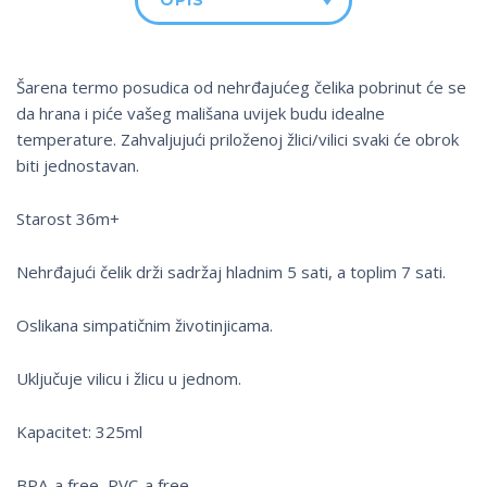
OPIS
Šarena termo posudica od nehrđajućeg čelika pobrinut će se
da hrana i piće vašeg mališana uvijek budu idealne
temperature. Zahvaljujući priloženoj žlici/vilici svaki će obrok
biti jednostavan.
Starost 36m+
Nehrđajući čelik drži sadržaj hladnim 5 sati, a toplim 7 sati.
Oslikana simpatičnim životinjicama.
Uključuje vilicu i žlicu u jednom.
Kapacitet: 325ml
BPA-a free, PVC-a free