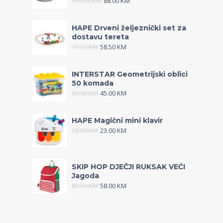
110.00
KM
88.00
KM
HAPE Drveni željeznički set za
dostavu tereta
73.50
KM
58.50
KM
INTERSTAR Geometrijski oblici
50 komada
60.00
KM
45.00
KM
HAPE Magični mini klavir
28.50
KM
23.00
KM
SKIP HOP DJEČJI RUKSAK VEĆI
Jagoda
82.50
KM
58.00
KM