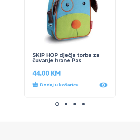
SKIP HOP dječja torba za
NUK S
čuvanje hrane Pas
ZA UČ
44.00
KM
8.00
Dodaj u košaricu
Dod