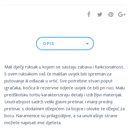
OPIS
Mali dječji ruksak u kojem se sastaju zabava i funkcionalnost.
S ovim ruksakom vaš će mališan uvijek biti spreman za
putovanje ili odlazak u vrtić. Sve potrebne stvari poput
igračaka, bočica ili rezervne odjeće uvijek će biti pri ruci. Malu
predškolsku torbu karakteriziraju detalji i izdržljivi materijali.
Unutrašnjost sadrži veliki glavni pretinac i manji prednji
pretinac s dodatnim džepićem za bojice i olovke te džepić za
bocu. Naramenice su prilagodljive, a sa unutrašnje strane
možete napisati ime djeteta.