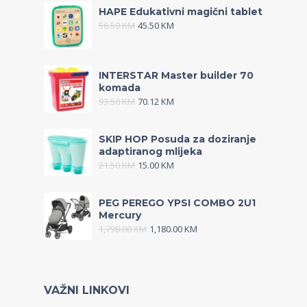
HAPE Edukativni magični tablet
56.50
KM
45.50
KM
INTERSTAR Master builder 70
komada
93.50
KM
70.12
KM
SKIP HOP Posuda za doziranje
adaptiranog mlijeka
21.50
KM
15.00
KM
PEG PEREGO YPSI COMBO 2U1
Mercury
1,798.00
KM
1,180.00
KM
VAŽNI LINKOVI