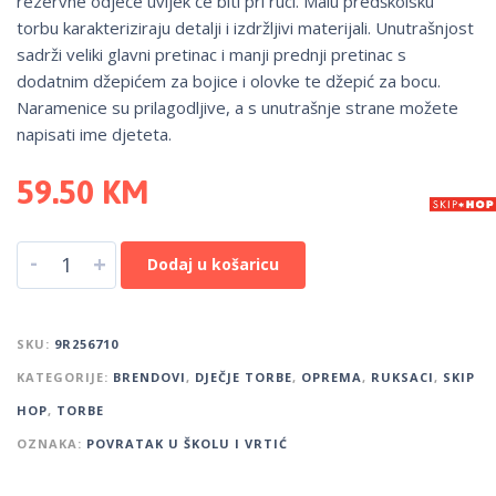
rezervne odjeće uvijek će biti pri ruci. Malu predškolsku
torbu karakteriziraju detalji i izdržljivi materijali. Unutrašnjost
sadrži veliki glavni pretinac i manji prednji pretinac s
dodatnim džepićem za bojice i olovke te džepić za bocu.
Naramenice su prilagodljive, a s unutrašnje strane možete
napisati ime djeteta.
59.50
KM
-
+
Dodaj u košaricu
SKU:
9R256710
KATEGORIJE:
BRENDOVI
,
DJEČJE TORBE
,
OPREMA
,
RUKSACI
,
SKIP
HOP
,
TORBE
OZNAKA:
POVRATAK U ŠKOLU I VRTIĆ