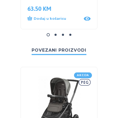
63.50
KM
63.5
Dodaj u košaricu
Dod
POVEZANI PROIZVODI
AKCIJA