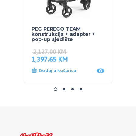
PEG PEREGO TEAM
PEG P
konstrukcija + adapter +
pop-up sjedište
2,127.00
KM
1,397.65
KM
169.
Dodaj u košaricu
Proč