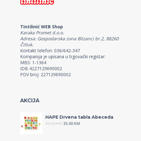
Tintilinić WEB Shop
Karaka Promet d.o.o.
Adresa: Gospodarska zona Blizanci br.2, 88260
Čitluk.
Kontakt telefon: 036/642-347
Kompanija je upisana u trgovački registar:
MBS: 1-1364
IDB 4227129690002
PDV broj: 227129690002
AKCIJA
HAPE Drvena tabla Abeceda
43.50
KM
35.00
KM