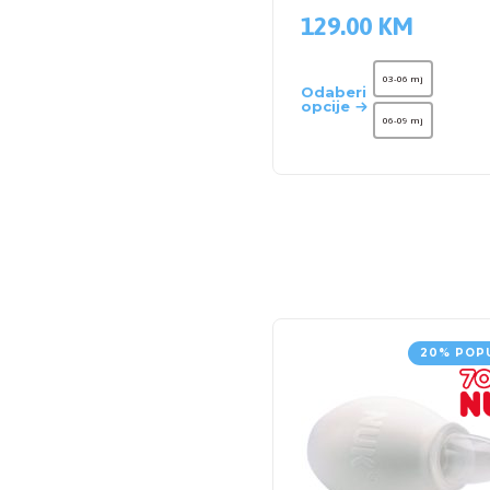
129.00
KM
03-06 mj
Odaberi
opcije
06-09 mj
20% POP