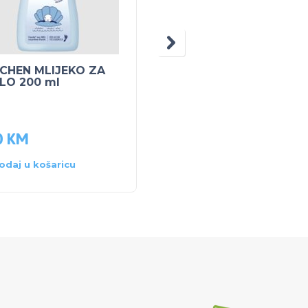
CHEN MLIJEKO ZA
POJAS ZA TRUDNICE
ELO 200 ml
VEL. S
0
KM
35.00
KM
odaj u košaricu
Dodaj u košaricu