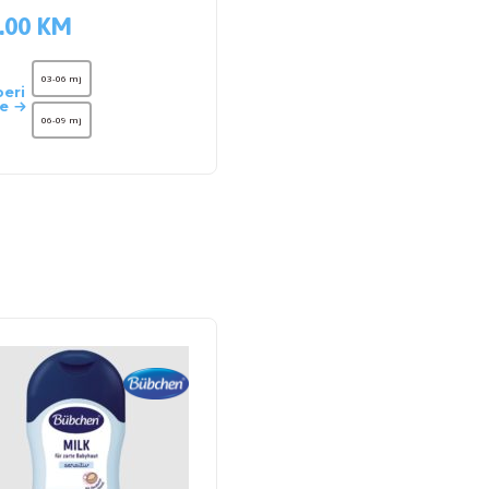
.00
KM
03-06 mj
eri
je
06-09 mj