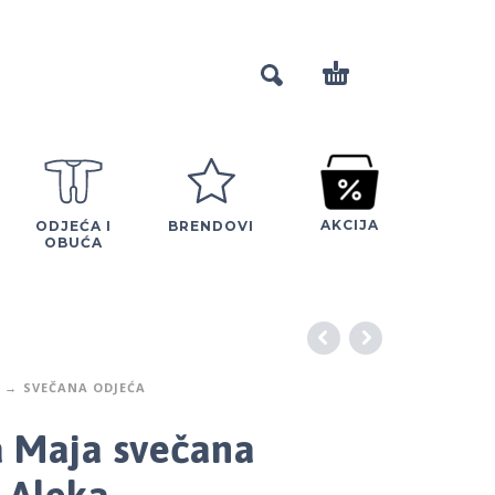
AKCIJA
ODJEĆA I
BRENDOVI
OBUĆA
SVEČANA ODJEĆA
a Maja svečana
a Aleka