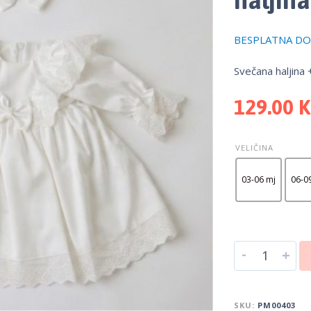
BESPLATNA DOS
Svečana haljina 
129.00
VELIČINA
03-06 mj
06-0
-
+
SKU:
PM00403