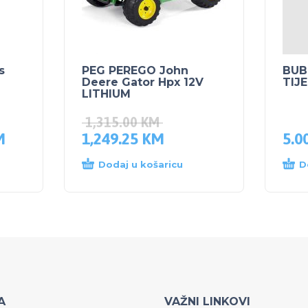
s
PEG PEREGO John
BUB
Deere Gator Hpx 12V
TIJ
LITHIUM
1,315.00
KM
M
1,249.25
KM
5.0
Dodaj u košaricu
D
A
VAŽNI LINKOVI