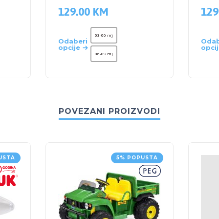
129.00
KM
129
03-06 mj
Odaberi
Odab
opcije
opci
06-09 mj
POVEZANI PROIZVODI
USTA
5% POPUSTA