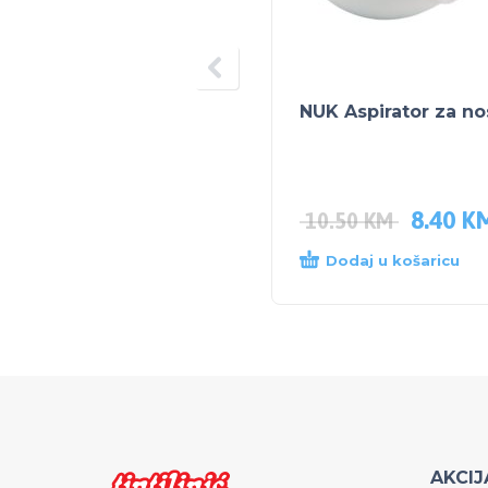
NUK Aspirator za no
8.40
K
10.50
KM
Dodaj u košaricu
AKCIJ