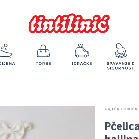
GIJENA
TORBE
IGRAČKE
SPAVANJE &
SIGURNOST
ODJEĆA I OBUĆA
Pčelic
haljin