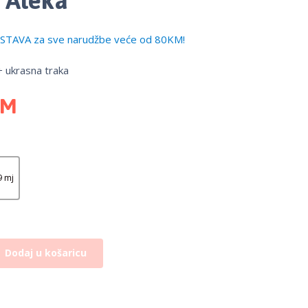
TAVA za sve narudžbe veće od 80KM!
+ ukrasna traka
KM
9 mj
Dodaj u košaricu