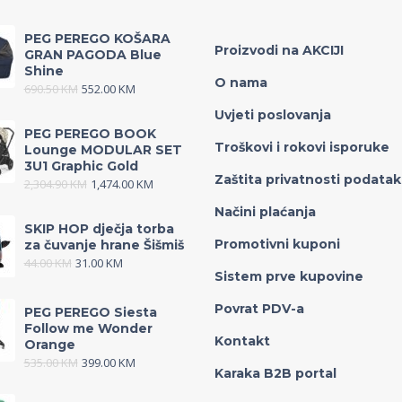
PEG PEREGO KOŠARA
Proizvodi na AKCIJI
GRAN PAGODA Blue
Shine
O nama
690.50
KM
552.00
KM
Uvjeti poslovanja
PEG PEREGO BOOK
Troškovi i rokovi isporuke
Lounge MODULAR SET
3U1 Graphic Gold
Zaštita privatnosti podata
2,304.90
KM
1,474.00
KM
Načini plaćanja
SKIP HOP dječja torba
Promotivni kuponi
za čuvanje hrane Šišmiš
44.00
KM
31.00
KM
Sistem prve kupovine
Povrat PDV-a
PEG PEREGO Siesta
Follow me Wonder
Kontakt
Orange
535.00
KM
399.00
KM
Karaka B2B portal