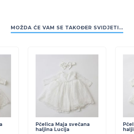
MOŽDA ĆE VAM SE TAKOĐER SVIDJETI…
a
Pčelica Maja svečana
Pčel
haljina Lucija
halj