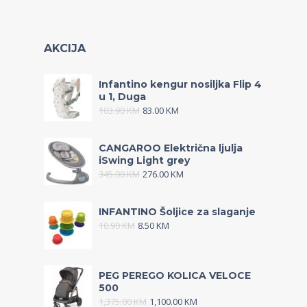
AKCIJA
Infantino kengur nosiljka Flip 4
u 1, Duga
103.90
KM
83.00
KM
CANGAROO Električna ljulja
iSwing Light grey
345.00
KM
276.00
KM
INFANTINO Šoljice za slaganje
10.90
KM
8.50
KM
PEG PEREGO KOLICA VELOCE
500
1,375.00
KM
1,100.00
KM