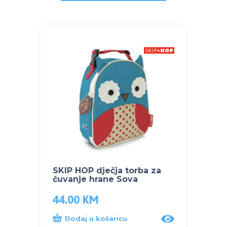
SKIP HOP dječja torba za
SKIP 
čuvanje hrane Sova
slamk
44.00
KM
21.0
Dodaj u košaricu
Dod