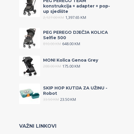
PEG PEREGO TEAM
konstrukcija + adapter + pop-
up sjedište
2,127.00
KM
1,397.65
KM
PEG PEREGO DJEČJA KOLICA
Selfie 500
810.00
KM
648.00
KM
MONI Kolica Genoa Grey
288.00
KM
175.00
KM
SKIP HOP KUTIJA ZA UŽINU -
Robot
33.50
KM
23.50
KM
VAŽNI LINKOVI