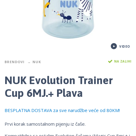
VIDEO
NA ZALIHI
BRENDOVI
NUK
NUK Evolution Trainer
Cup 6MJ.+ Plava
BESPLATNA DOSTAVA za sve narudžbe veće od 80KM!
Prvi korak samostalnom pijenju iz čaše.
Kompatibilna sa ostalim Evolution čašama (Magic Cup 8mj.+ i