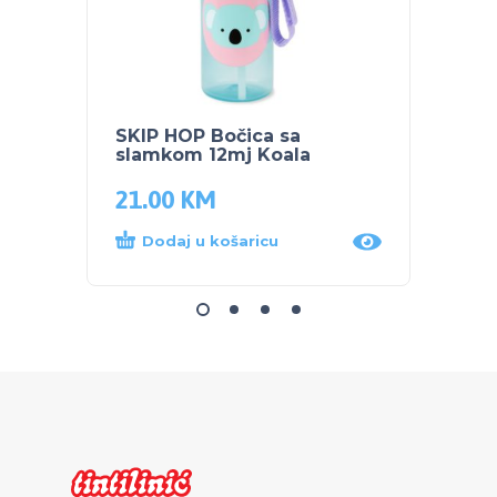
SKIP HOP Bočica sa
SKIP 
slamkom 12mj Koala
slamk
21.00
KM
21.0
Dodaj u košaricu
Dod