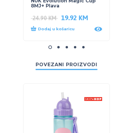
NUK Evolution Magic Cup
NUK E
8MJ+ Plava
8MJ+ 
19.92
KM
24.90
KM
24.9
Dodaj u košaricu
Dod
POVEZANI PROIZVODI