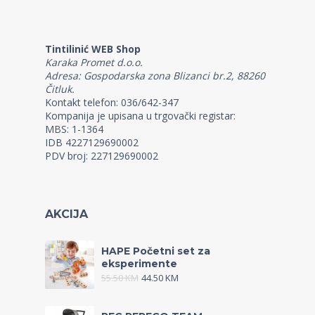
Tintilinić WEB Shop
Karaka Promet d.o.o.
Adresa: Gospodarska zona Blizanci br.2, 88260
Čitluk.
Kontakt telefon: 036/642-347
Kompanija je upisana u trgovački registar:
MBS: 1-1364
IDB 4227129690002
PDV broj: 227129690002
AKCIJA
HAPE Početni set za
eksperimente
55.50
KM
44.50
KM