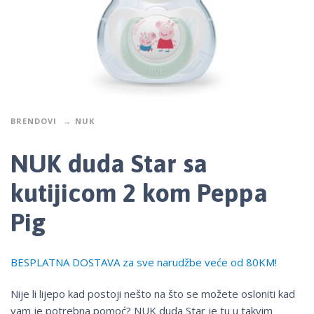
BRENDOVI
NUK
NUK duda Star sa
kutijicom 2 kom Peppa
Pig
BESPLATNA DOSTAVA za sve narudžbe veće od 80KM!
Nije li lijepo kad postoji nešto na što se možete osloniti kad
vam je potrebna pomoć? NUK duda Star je tu u takvim