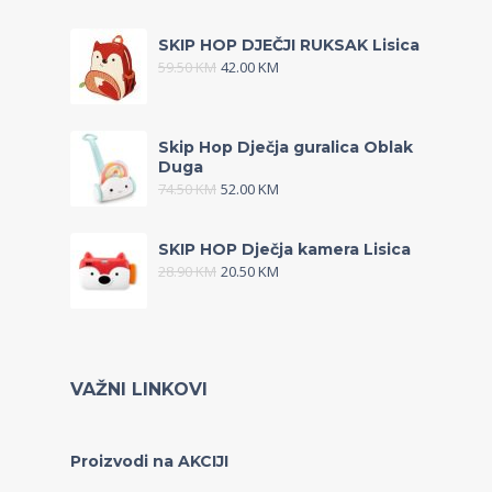
SKIP HOP DJEČJI RUKSAK Lisica
59.50
KM
42.00
KM
Skip Hop Dječja guralica Oblak
Duga
74.50
KM
52.00
KM
SKIP HOP Dječja kamera Lisica
28.90
KM
20.50
KM
VAŽNI LINKOVI
Proizvodi na AKCIJI