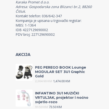
Karaka Promet d.o.o.
Adresa: Gospodarska zona Blizanci br.2, 88260
Čitluk.
Kontakt telefon: 036/642-347
Kompanija je upisana u trgovački registar:
MBS: 1-1364
IDB 4227129690002
PDV broj: 227129690002
AKCIJA
PEG PEREGO BOOK Lounge
MODULAR SET 3U1 Graphic
Gold
2,304.90
KM
1,474.00
KM
INFANTINO 3U1 MUZIČKI
VRTULJAK, projektor i noćno
svjetlo-rozo
91.50
KM
73.50
KM