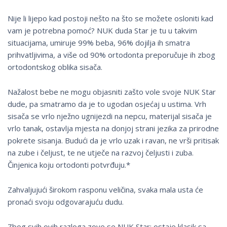
Nije li lijepo kad postoji nešto na što se možete osloniti kad
vam je potrebna pomoć? NUK duda Star je tu u takvim
situacijama, umiruje 99% beba, 96% dojilja ih smatra
prihvatljivima, a više od 90% ortodonta preporučuje ih zbog
ortodontskog oblika sisača.
Nažalost bebe ne mogu objasniti zašto vole svoje NUK Star
dude, pa smatramo da je to ugodan osjećaj u ustima. Vrh
sisača se vrlo nježno ugnijezdi na nepcu, materijal sisača je
vrlo tanak, ostavlja mjesta na donjoj strani jezika za prirodne
pokrete sisanja. Budući da je vrlo uzak i ravan, ne vrši pritisak
na zube i čeljust, te ne utječe na razvoj čeljusti i zuba.
Činjenica koju ortodonti potvrđuju.*
Zahvaljujući širokom rasponu veličina, svaka mala usta će
pronaći svoju odgovarajuću dudu.
Zbog svih ovih razloga zove se NUK Star: ostaje klasik sa