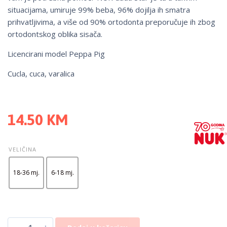
situacijama, umiruje 99% beba, 96% dojilja ih smatra
prihvatljivima, a više od 90% ortodonta preporučuje ih zbog
ortodontskog oblika sisača.
Licencirani model Peppa Pig
Cucla, cuca, varalica
14.50
KM
VELIČINA
18-36 mj.
6-18 mj.
-