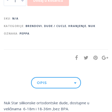
+
Dodaj u košaricu
SKU:
N/A
KATEGORIJE:
BRENDOVI
,
DUDE / CUCLE
,
HRANJENJE
,
NUK
OZNAKA:
PEPPA
OPIS
Nuk Star silikonske ortodontske dude, dostupne u
veličinama 6-18m i 18-36m ,bez BPA.