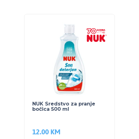
NUK Sredstvo za pranje
NUK B
bočica 500 ml
Profe
indik
300m
12.00
KM
22.0