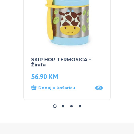
SKIP HOP TERMOSICA –
SKIP 
Žirafa
slamk
56.90
KM
21.0
Dodaj u košaricu
Dod