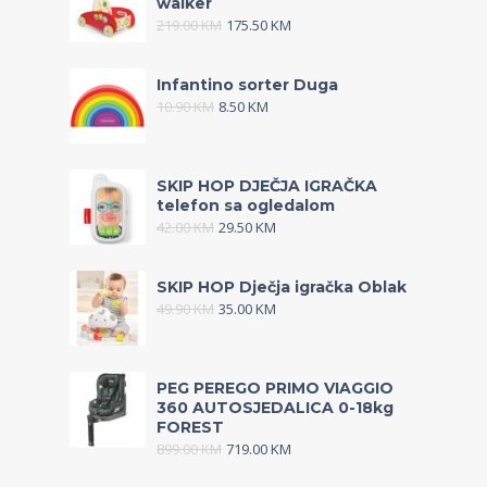
walker
219.00
KM
175.50
KM
Infantino sorter Duga
10.90
KM
8.50
KM
SKIP HOP DJEČJA IGRAČKA
telefon sa ogledalom
42.00
KM
29.50
KM
SKIP HOP Dječja igračka Oblak
49.90
KM
35.00
KM
PEG PEREGO PRIMO VIAGGIO
360 AUTOSJEDALICA 0-18kg
FOREST
899.00
KM
719.00
KM