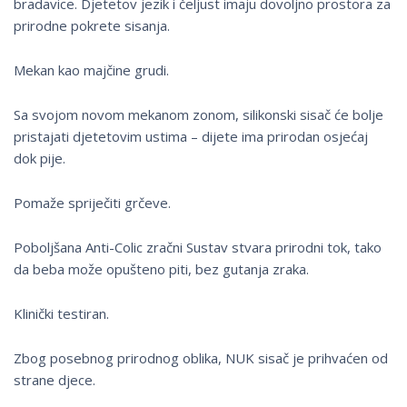
bradavice. Djetetov jezik i čeljust imaju dovoljno prostora za
prirodne pokrete sisanja.
Mekan kao majčine grudi.
Sa svojom novom mekanom zonom, silikonski sisač će bolje
pristajati djetetovim ustima – dijete ima prirodan osjećaj
dok pije.
Pomaže spriječiti grčeve.
Poboljšana Anti-Colic zračni Sustav stvara prirodni tok, tako
da beba može opušteno piti, bez gutanja zraka.
Klinički testiran.
Zbog posebnog prirodnog oblika, NUK sisač je prihvaćen od
strane djece.