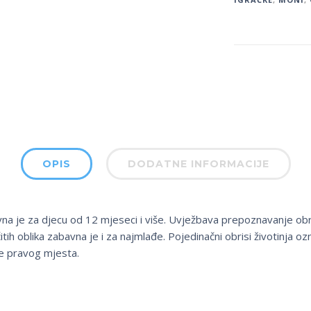
OPIS
DODATNE INFORMACIJE
vna je za djecu od 12 mjeseci i više. Uvježbava prepoznavanje obri
čitih oblika zabavna je i za najmlađe. Pojedinačni obrisi životinja oz
e pravog mjesta.