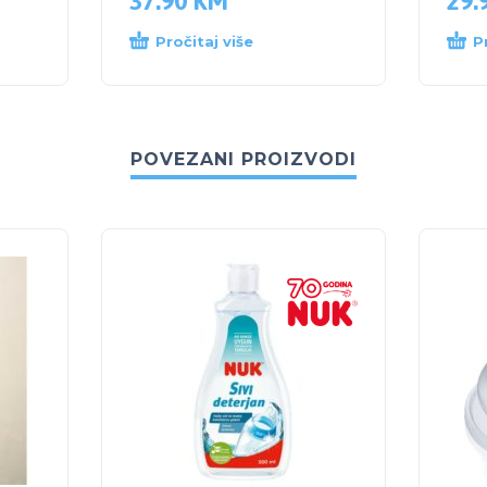
37.90
KM
29.
Pročitaj više
P
POVEZANI PROIZVODI