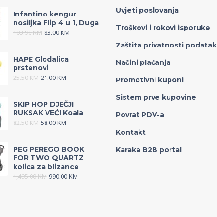
Uvjeti poslovanja
Infantino kengur
nosiljka Flip 4 u 1, Duga
Troškovi i rokovi isporuke
103.90
KM
83.00
KM
Zaštita privatnosti podata
HAPE Glodalica
Načini plaćanja
prstenovi
25.50
KM
21.00
KM
Promotivni kuponi
Sistem prve kupovine
SKIP HOP DJEČJI
RUKSAK VEĆI Koala
Povrat PDV-a
82.50
KM
58.00
KM
Kontakt
PEG PEREGO BOOK
Karaka B2B portal
FOR TWO QUARTZ
kolica za blizance
1,495.00
KM
990.00
KM