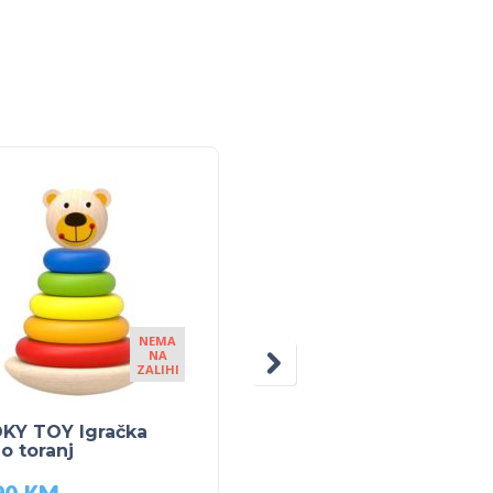
NEMA
NEM
NA
NA
ZALIHI
ZALIH
KY TOY Igračka
TOOKY TOY Drvene
o toranj
Puzzle autići