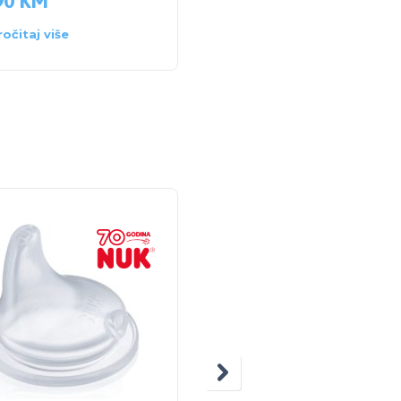
90
KM
16.50
KM
ročitaj više
Pročitaj više