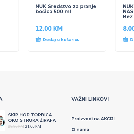
NUK Sredstvo za pranje
NUK
bočica 500 ml
NAS
Bez
12.00
KM
8.0
Dodaj u košaricu
D
A
VAŽNI LINKOVI
SKIP HOP TORBICA
Proizvodi na AKCIJI
OKO STRUKA ŽIRAFA
29.90
KM
21.00
KM
O nama