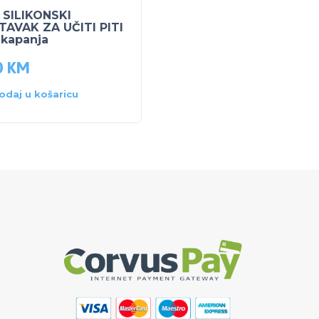
 SILIKONSKI
BUBCHEN MLIJEKO ZA
TAVAK ZA UČITI PITI
TIJELO 200 ml
 kapanja
0
KM
5.00
KM
odaj u košaricu
Dodaj u košaricu