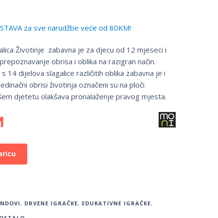
TAVA za sve narudžbe veće od 80KM!
alica Životinje zabavna je za djecu od 12 mjeseci i
prepoznavanje obrisa i oblika na razigran način.
s 14 dijelova slagalice različitih oblika zabavna je i
edinačni obrisi životinja označeni su na ploči
vašem djetetu olakšava pronalaženje pravog mjesta.
M
aricu
ENDOVI
,
DRVENE IGRAČKE
,
EDUKATIVNE IGRAČKE
,
OSTALO