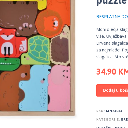
BESPLATNA DOS
Moni dječja slag
više. Uvježbava 
Drvena slagalica 
za najmlađe. Poj
slagalica, što 
34.90
K
Dodaj u koš
SKU:
MN23083
KATEGORIJE:
BR
IGRAČKE
,
MONI
,