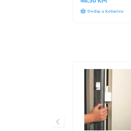
46.50
KM
Dodaj u košaricu