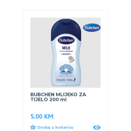
BUBCHEN MLIJEKO ZA
BABY 
TIJELO 200 ml
POTEZ
banan
5.00
KM
41.9
Dodaj u košaricu
Proč