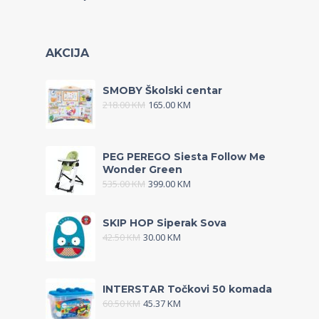
AKCIJA
SMOBY Školski centar
218.00
KM
165.00
KM
PEG PEREGO Siesta Follow Me
Wonder Green
535.00
KM
399.00
KM
SKIP HOP Siperak Sova
42.50
KM
30.00
KM
INTERSTAR Točkovi 50 komada
60.50
KM
45.37
KM