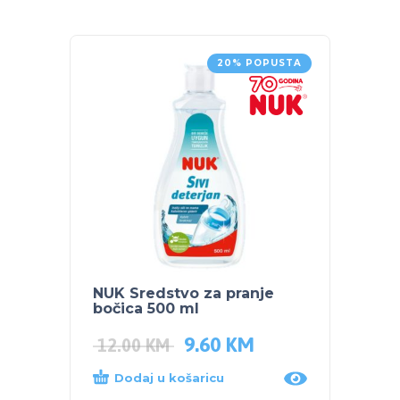
20% POPUSTA
NUK Sredstvo za pranje
POJAS
bočica 500 ml
9.60
KM
35.0
12.00
KM
Dodaj u košaricu
Dod