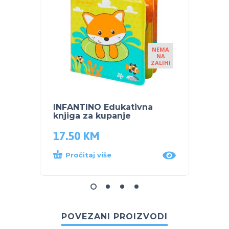
NEMA
NA
ZALIHI
INFANTINO Edukativna
INFAN
knjiga za kupanje
Tummy
17.50
KM
68.5
Pročitaj više
Dod
POVEZANI PROIZVODI