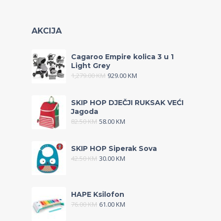
AKCIJA
Cagaroo Empire kolica 3 u 1
Light Grey
1,279.00
KM
929.00
KM
SKIP HOP DJEČJI RUKSAK VEĆI
Jagoda
82.50
KM
58.00
KM
SKIP HOP Siperak Sova
42.50
KM
30.00
KM
HAPE Ksilofon
76.00
KM
61.00
KM