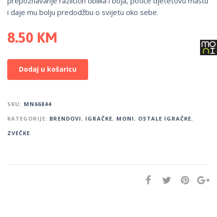
prepoznavanje različitih oblika i boja, potiče djetetovu maštu
i daje mu bolju predodžbu o svijetu oko sebe.
8.50
KM
Dodaj u košaricu
SKU:
MN66844
KATEGORIJE:
BRENDOVI
,
IGRAČKE
,
MONI
,
OSTALE IGRAČKE
,
ZVEČKE