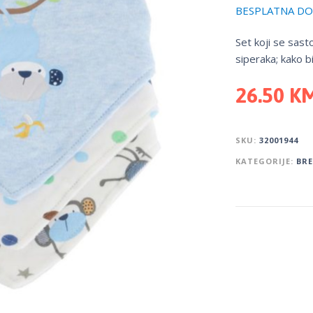
BESPLATNA DOS
Set koji se sasto
siperaka; kako bi
26.50
K
SKU:
32001944
KATEGORIJE:
BR