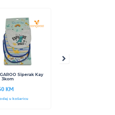
GAROO Siperak Kay
Jollein siperak Bloom
e 3kom
2kom
50
KM
24.50
KM
odaj u košaricu
Dodaj u košaricu