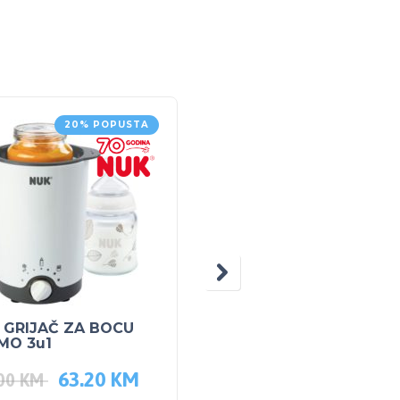
20% POPUSTA
 GRIJAČ ZA BOCU
SKIP HOP Bočica sa
MO 3u1
slamkom 12mj Ljama
63.20
KM
21.00
KM
.00
KM