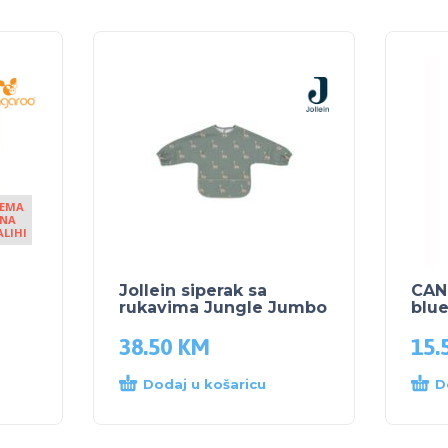
EMA
NA
ALIHI
Jollein siperak sa
CAN
rukavima Jungle Jumbo
blu
38.50
KM
15.
Dodaj u košaricu
D