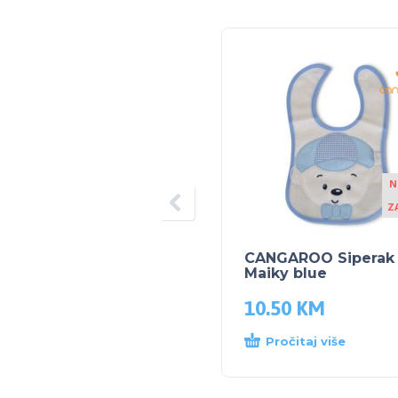
N
Z
CANGAROO Siperak
Maiky blue
10.50
KM
Pročitaj više