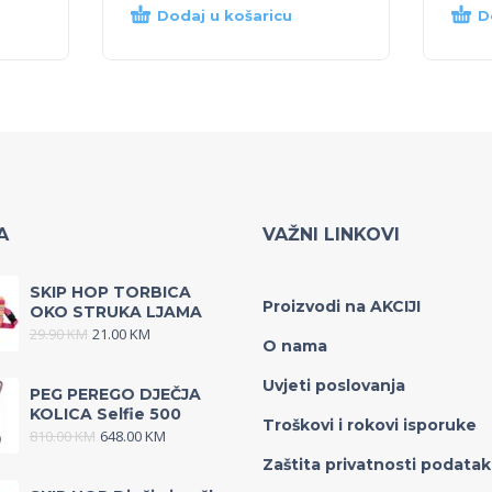
Dodaj u košaricu
D
A
VAŽNI LINKOVI
SKIP HOP TORBICA
Proizvodi na AKCIJI
OKO STRUKA LJAMA
29.90
KM
21.00
KM
O nama
Uvjeti poslovanja
PEG PEREGO DJEČJA
KOLICA Selfie 500
Troškovi i rokovi isporuke
810.00
KM
648.00
KM
Zaštita privatnosti podata