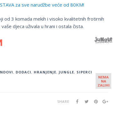
TAVA za sve narudžbe veće od 80KM!
ji od 3 komada mekih i visoko kvalitetnih frotirnih
 vaše djeca uživala u hrani i ostala čista.
M
ENDOVI
,
DODACI
,
HRANJENJE
,
JUNGLE
,
SIPERCI
NEMA
NA
ZALIHI
SHARE