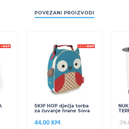
POVEZANI PROIZVODI
A
SKIP HOP dječja torba
NUK
za čuvanje hrane Sova
TER
44.00
KM
79