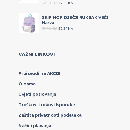
52.50
KM
37.00
KM
SKIP HOP DJEČJI RUKSAK VEĆI
Narval
82.50
KM
57.50
KM
VAŽNI LINKOVI
Proizvodi na AKCIJI
O nama
Uvjeti poslovanja
Troškovi i rokovi isporuke
Zaštita privatnosti podataka
Načini plaćanja