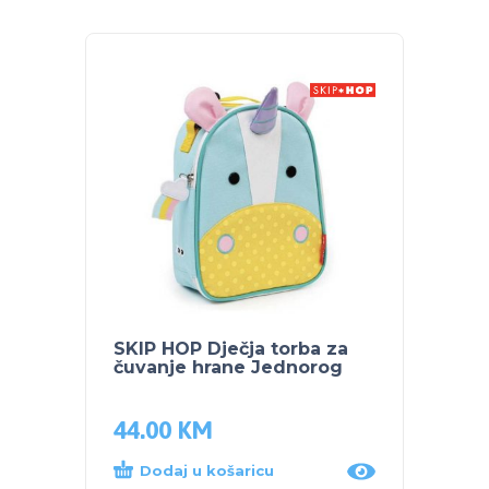
SKIP HOP Dječja torba za
SKIP 
čuvanje hrane Jednorog
Sova
44.00
KM
56.9
Dodaj u košaricu
Proč