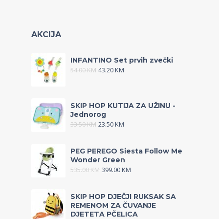
AKCIJA
INFANTINO Set prvih zvečki
54.00
KM
43.20
KM
SKIP HOP KUTIJA ZA UŽINU -
Jednorog
33.50
KM
23.50
KM
PEG PEREGO Siesta Follow Me
Wonder Green
535.00
KM
399.00
KM
SKIP HOP DJEČJI RUKSAK SA
REMENOM ZA ČUVANJE
DJETETA PČELICA