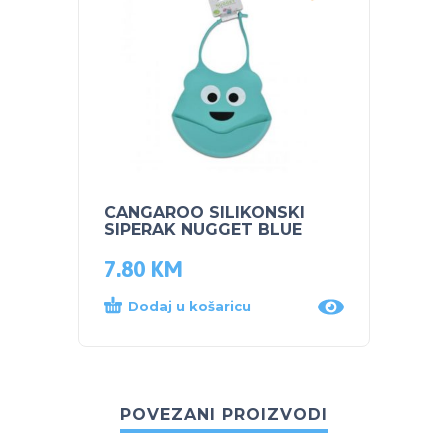
CANGAROO SILIKONSKI
CANG
SIPERAK NUGGET BLUE
SIPER
7.80
KM
12.0
Dodaj u košaricu
Dod
POVEZANI PROIZVODI