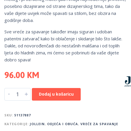
posebno dizajnirane od strane dizajnerskog tima, tako da
vaše dijete uvijek može spavati sa stilom, bez obzira na
godišnje doba.
Sve vreće za spavanje također imaju siguran i udoban
patentni zatvarač kako bi oblačenje i skidanje bilo što lakše.
Dakle, od novorođenčadi do nestašnih mališana i od toplih
ljeta do hladnih zima, mi ćemo se pobrinuti da vaše dijete
dobro spava!
96.00
KM
-
+
Dodaj u košaricu
SKU:
51137887
KATEGORIJE:
JOLLEIN
,
ODJEĆA I OBUĆA
,
VREĆE ZA SPAVANJE