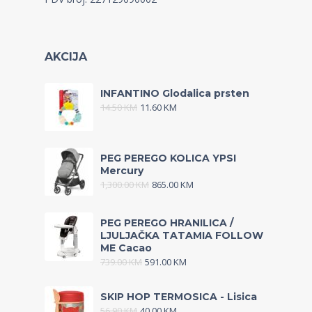
AKCIJA
INFANTINO Glodalica prsten
14.50
KM
11.60
KM
PEG PEREGO KOLICA YPSI
Mercury
1,300.00
KM
865.00
KM
PEG PEREGO HRANILICA /
LJULJAČKA TATAMIA FOLLOW
ME Cacao
739.00
KM
591.00
KM
SKIP HOP TERMOSICA - Lisica
56.90
KM
40.00
KM