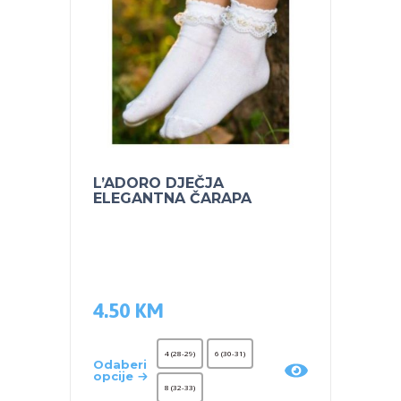
L’ADORO DJEČJA
L’ADO
ELEGANTNA ČARAPA
HULA
4.50
KM
12.0
4 (28-29)
6 (30-31)
Odaberi
Odaber
opcije
opcije
8 (32-33)