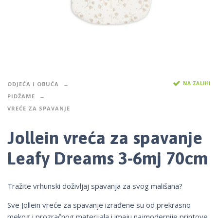
NA ZALIHI
ODJEĆA I OBUĆA
PIDŽAME
VREĆE ZA SPAVANJE
Jollein vreća za spavanje
Leafy Dreams 3-6mj 70cm
Tražite vrhunski doživljaj spavanja za svog mališana?
Sve Jollein vreće za spavanje izrađene su od prekrasno
mekog i prozračnog materijala i imaju najmodernije printove,