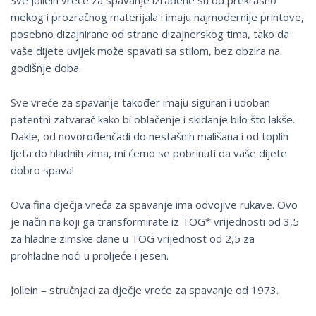
Sve Jollein vreće za spavanje izrađene su od prekrasno
mekog i prozračnog materijala i imaju najmodernije printove,
posebno dizajnirane od strane dizajnerskog tima, tako da
vaše dijete uvijek može spavati sa stilom, bez obzira na
godišnje doba.
Sve vreće za spavanje također imaju siguran i udoban
patentni zatvarač kako bi oblačenje i skidanje bilo što lakše.
Dakle, od novorođenčadi do nestašnih mališana i od toplih
ljeta do hladnih zima, mi ćemo se pobrinuti da vaše dijete
dobro spava!
Ova fina dječja vreća za spavanje ima odvojive rukave. Ovo
je način na koji ga transformirate iz TOG* vrijednosti od 3,5
za hladne zimske dane u TOG vrijednost od 2,5 za
prohladne noći u proljeće i jesen.
Jollein – stručnjaci za dječje vreće za spavanje od 1973.