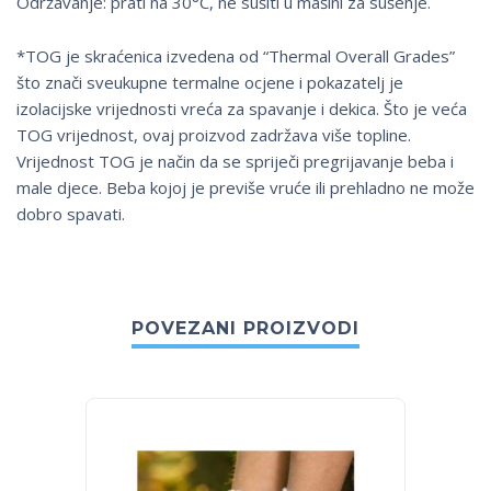
Održavanje: prati na 30°C, ne sušiti u mašini za sušenje.
*TOG je skraćenica izvedena od “Thermal Overall Grades”
što znači sveukupne termalne ocjene i pokazatelj je
izolacijske vrijednosti vreća za spavanje i dekica. Što je veća
TOG vrijednost, ovaj proizvod zadržava više topline.
Vrijednost TOG je način da se spriječi pregrijavanje beba i
male djece. Beba kojoj je previše vruće ili prehladno ne može
dobro spavati.
POVEZANI PROIZVODI