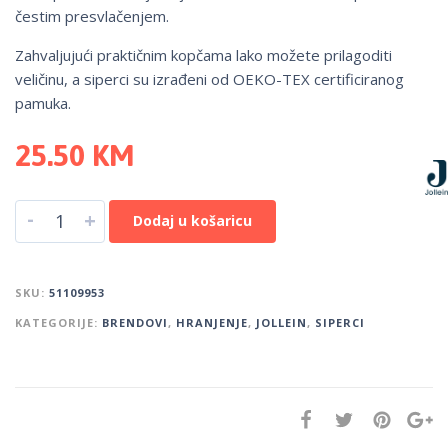
čestim presvlačenjem.
Zahvaljujući praktičnim kopčama lako možete prilagoditi
veličinu, a siperci su izrađeni od OEKO-TEX certificiranog
pamuka.
25.50
KM
-
+
Dodaj u košaricu
SKU:
51109953
KATEGORIJE:
BRENDOVI
,
HRANJENJE
,
JOLLEIN
,
SIPERCI