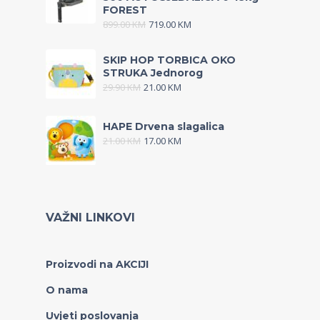
FOREST
899.00
KM
719.00
KM
SKIP HOP TORBICA OKO
STRUKA Jednorog
29.90
KM
21.00
KM
HAPE Drvena slagalica
21.00
KM
17.00
KM
VAŽNI LINKOVI
Proizvodi na AKCIJI
O nama
Uvjeti poslovanja