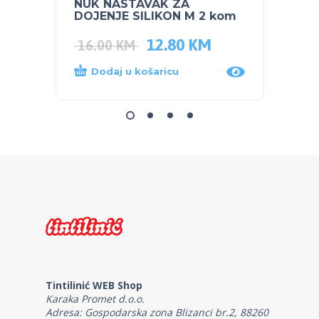
NUK NASTAVAK ZA
SKIP 
DOJENJE SILIKON M 2 kom
čuvan
12.80
KM
44.0
16.00
KM
Dodaj u košaricu
Dod
Tintilinić WEB Shop
Karaka Promet d.o.o.
Adresa: Gospodarska zona Blizanci br.2, 88260