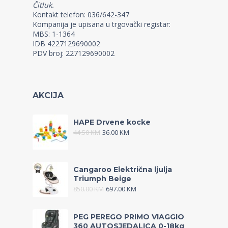
Čitluk.
Kontakt telefon: 036/642-347
Kompanija je upisana u trgovački registar:
MBS: 1-1364
IDB 4227129690002
PDV broj: 227129690002
AKCIJA
HAPE Drvene kocke
44.50
KM
36.00
KM
Cangaroo Električna ljulja
Triumph Beige
850.00
KM
697.00
KM
PEG PEREGO PRIMO VIAGGIO
360 AUTOSJEDALICA 0-18kg