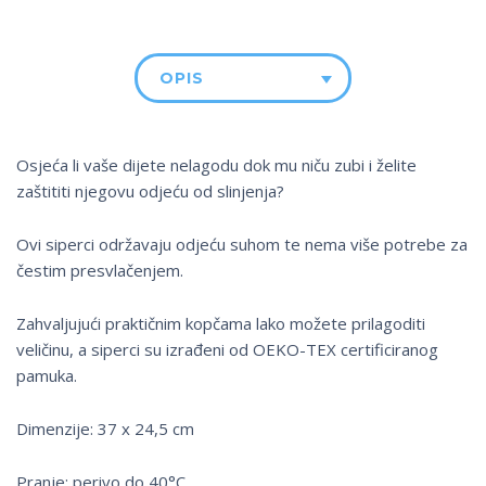
OPIS
Osjeća li vaše dijete nelagodu dok mu niču zubi i želite
zaštititi njegovu odjeću od slinjenja?
Ovi siperci održavaju odjeću suhom te nema više potrebe za
čestim presvlačenjem.
Zahvaljujući praktičnim kopčama lako možete prilagoditi
veličinu, a siperci su izrađeni od OEKO-TEX certificiranog
pamuka.
Dimenzije: 37 x 24,5 cm
Pranje: perivo do 40°C