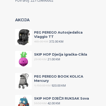
PDV broj: 227129690002
AKCIJA
PEG PEREGO Autosjedalica
Viaggio TT
465.00
KM
372.00
KM
SKIP HOP Dječja igračka-Cikla
29.90
KM
21.00
KM
PEG PEREGO BOOK KOLICA
Mercury
1,150.00
KM
920.00
KM
SKIP HOP DJEČJI RUKSAK Sova
59.50
KM
42.00
KM