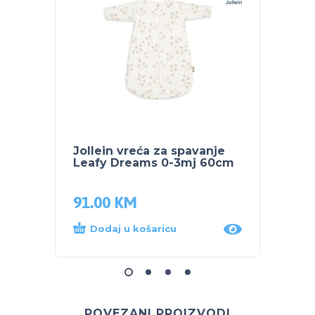
Jollein vreća za spavanje
Jollei
Leafy Dreams 0-3mj 60cm
Leafy
91.00
KM
102.
Dodaj u košaricu
Dod
POVEZANI PROIZVODI