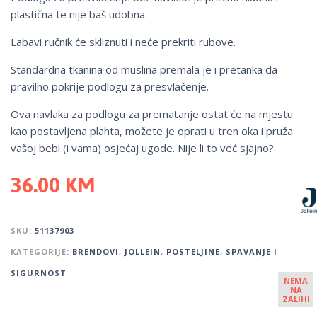
plastična te nije baš udobna.
Labavi ručnik će skliznuti i neće prekriti rubove.
Standardna tkanina od muslina premala je i pretanka da
pravilno pokrije podlogu za presvlačenje.
Ova navlaka za podlogu za prematanje ostat će na mjestu
kao postavljena plahta, možete je oprati u tren oka i pruža
vašoj bebi (i vama) osjećaj ugode. Nije li to već sjajno?
36.00
KM
SKU:
51137903
KATEGORIJE:
BRENDOVI
,
JOLLEIN
,
POSTELJINE
,
SPAVANJE I
SIGURNOST
NEMA
NA
ZALIHI