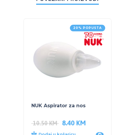
20% POPUSTA
NUK Aspirator za nos
POJAS
8.40
KM
35.0
10.50
KM
Dodaj u košaricu
Dod