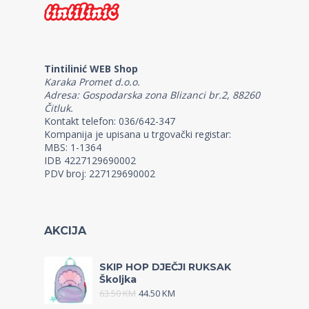
Tintilinić WEB Shop
Karaka Promet d.o.o.
Adresa: Gospodarska zona Blizanci br.2, 88260
Čitluk.
Kontakt telefon: 036/642-347
Kompanija je upisana u trgovački registar:
MBS: 1-1364
IDB 4227129690002
PDV broj: 227129690002
AKCIJA
SKIP HOP DJEČJI RUKSAK
Školjka
63.50
KM
44.50
KM