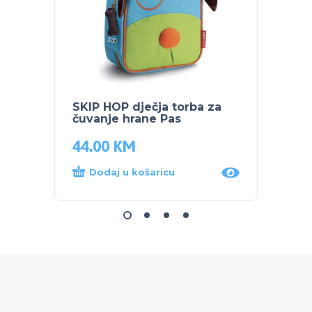
SKIP HOP dječja torba za
SKIP 
čuvanje hrane Pas
Jedn
44.00
KM
16.4
Dodaj u košaricu
Dod