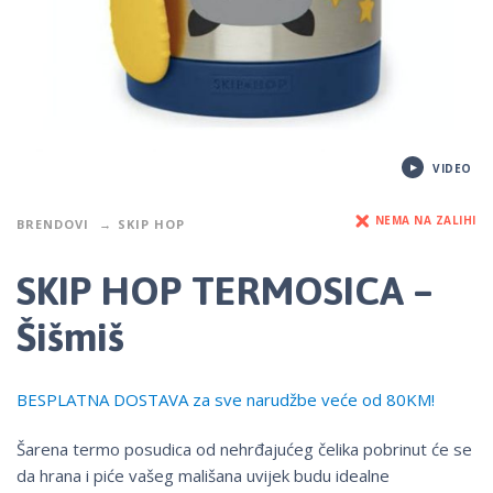
VIDEO
NEMA NA ZALIHI
BRENDOVI
SKIP HOP
SKIP HOP TERMOSICA –
Šišmiš
BESPLATNA DOSTAVA za sve narudžbe veće od 80KM!
Šarena termo posudica od nehrđajućeg čelika pobrinut će se
da hrana i piće vašeg mališana uvijek budu idealne