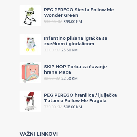
PEG PEREGO Siesta Follow Me
Wonder Green
535.00
KM
399.00
KM
Infantino plišana igračka sa
zvečkom i glodalicom
32.00
KM
25.50
KM
SKIP HOP Torba za čuvanje
hrane Maca
32.00
KM
22.50
KM
PEG PEREGO hranilica / ljuljačka
Tatamia Follow Me Fragola
739.00
KM
508.00
KM
VAŽNI LINKOVI