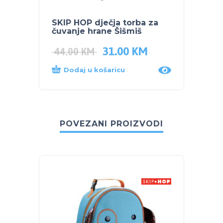
SKIP HOP dječja torba za
SKIP 
čuvanje hrane Šišmiš
ŠIŠMI
31.00
KM
16.4
44.00
KM
Dodaj u košaricu
Dod
POVEZANI PROIZVODI