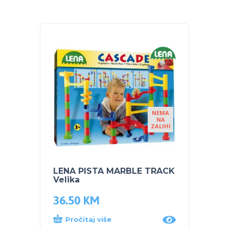
NEMA
NA
ZALIHI
LENA PISTA MARBLE TRACK
LENA 
Velika
36.50
KM
28.0
Pročitaj više
Dod