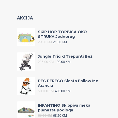
AKCIJA
SKIP HOP TORBICA OKO
STRUKA Jednorog
29.90
KM
21.00
KM
Jungle Tricikl Trepunti Bež
235.00
KM
190.00
KM
PEG PEREGO Siesta Follow Me
Arancia
508.00
KM
406.00
KM
INFANTINO Sklopiva meka
pjenasta podloga
86.00
KM
68.50
KM