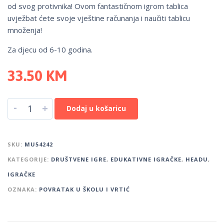
od svog protivnika! Ovom fantastičnom igrom tablica
uvježbat ćete svoje vještine računanja i naučiti tablicu
množenja!
Za djecu od 6-10 godina.
33.50
KM
-
+
Dodaj u košaricu
SKU:
MU54242
KATEGORIJE:
DRUŠTVENE IGRE
,
EDUKATIVNE IGRAČKE
,
HEADU
,
IGRAČKE
OZNAKA:
POVRATAK U ŠKOLU I VRTIĆ