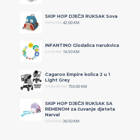
SKIP HOP DJEČJI RUKSAK Sova
59.50
KM
42.00
KM
INFANTINO Glodalica narukvica
21.00
KM
16.50
KM
Cagaroo Empire kolica 2 u 1
Light Grey
1,100.00
KM
750.00
KM
SKIP HOP DJEČJI RUKSAK SA
REMENOM za čuvanje djeteta
Narval
52.50
KM
36.50
KM