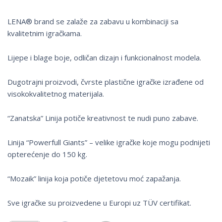
LENA® brand se zalaže za zabavu u kombinaciji sa
kvalitetnim igračkama.
Lijepe i blage boje, odličan dizajn i funkcionalnost modela.
Dugotrajni proizvodi, čvrste plastične igračke izrađene od
visokokvalitetnog materijala.
“Zanatska” Linija potiče kreativnost te nudi puno zabave.
Linija “Powerfull Giants” – velike igračke koje mogu podnijeti
opterećenje do 150 kg.
“Mozaik” linija koja potiče djetetovu moć zapažanja.
Sve igračke su proizvedene u Europi uz TÜV certifikat.