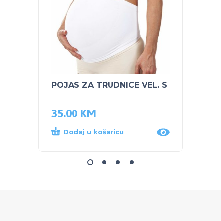
POJAS ZA TRUDNICE VEL. S
NUK S
bočic
35.00
KM
12.0
Dodaj u košaricu
Dod