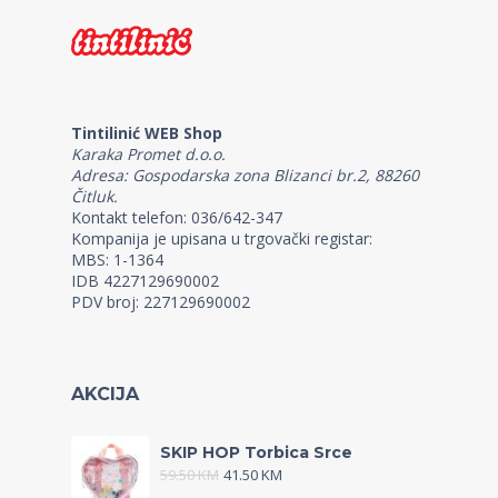
Tintilinić WEB Shop
Karaka Promet d.o.o.
Adresa: Gospodarska zona Blizanci br.2, 88260
Čitluk.
Kontakt telefon: 036/642-347
Kompanija je upisana u trgovački registar:
MBS: 1-1364
IDB 4227129690002
PDV broj: 227129690002
AKCIJA
SKIP HOP Torbica Srce
59.50
KM
41.50
KM