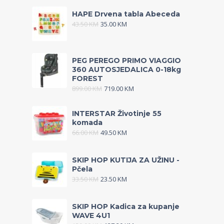
HAPE Drvena tabla Abeceda
43.50
KM
35.00
KM
PEG PEREGO PRIMO VIAGGIO
360 AUTOSJEDALICA 0-18kg
FOREST
899.00
KM
719.00
KM
INTERSTAR Životinje 55
komada
66.00
KM
49.50
KM
SKIP HOP KUTIJA ZA UŽINU -
Pčela
33.50
KM
23.50
KM
SKIP HOP Kadica za kupanje
WAVE 4U1