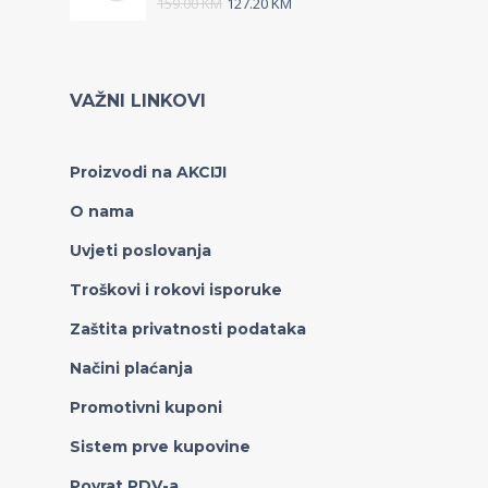
159.00
KM
127.20
KM
VAŽNI LINKOVI
Proizvodi na AKCIJI
O nama
Uvjeti poslovanja
Troškovi i rokovi isporuke
Zaštita privatnosti podataka
Načini plaćanja
Promotivni kuponi
Sistem prve kupovine
Povrat PDV-a