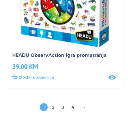
HEADU ObservAction igra promatranja
39.00
KM
Dodaj u košaricu
1
2
3
4
→