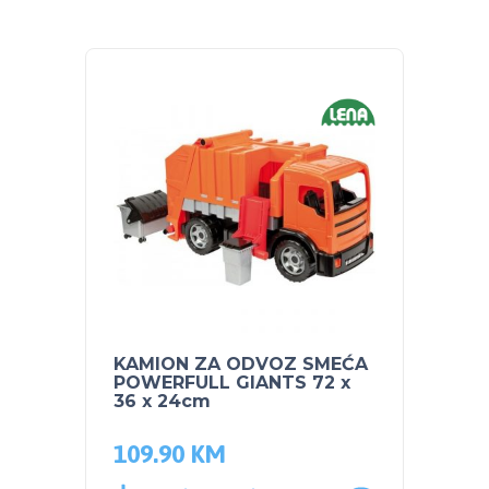
KAMION ZA ODVOZ SMEĆA
BABY 
POWERFULL GIANTS 72 x
POTEZ
36 x 24cm
banan
109.90
KM
41.9