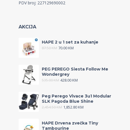
PDV broj: 227129690002
AKCIJA
HAPE 2 u 1 set za kuhanje
87.50
KM
70.00
KM
PEG PEREGO Siesta Follow Me
Wondergrey
535.00
KM
428.00
KM
Peg Perego Vivace 3u1 Modular
SLK Pagoda Blue Shine
2,454.50
KM
1,852.80
KM
HAPE Drvena zvečka Tiny
Tambourine