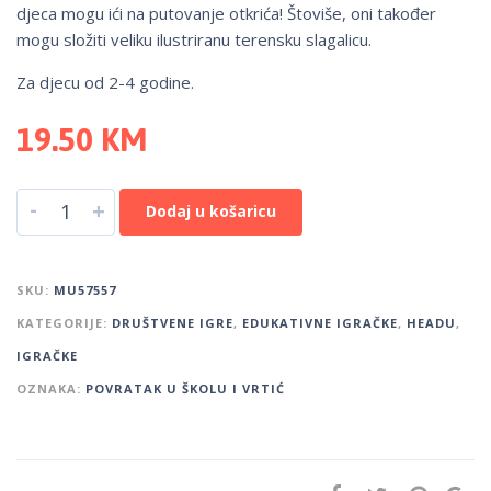
djeca mogu ići na putovanje otkrića! Štoviše, oni također
mogu složiti veliku ilustriranu terensku slagalicu.
Za djecu od 2-4 godine.
19.50
KM
-
+
Dodaj u košaricu
SKU:
MU57557
KATEGORIJE:
DRUŠTVENE IGRE
,
EDUKATIVNE IGRAČKE
,
HEADU
,
IGRAČKE
OZNAKA:
POVRATAK U ŠKOLU I VRTIĆ