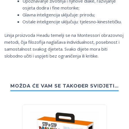
Upoznavanje životinja i njihove dlake, razvijanje
osjeta dodira i fine motorike;
Glavna inteligencija uključuje: prirodu;
Ostale inteligencije uključuju: tjelesno-kinestetičku.
Linija proizvoda Headu temelji se na Montessori obrazovnoj
metodi, čija filozofija naglašava individualnost, posebnost i
samostalnost svakog djeteta. Svako dijete mora biti
slobodno učiti i uspjeti bez ograničenja ili kritike.
MOŽDA ĆE VAM SE TAKOĐER SVIDJETI…