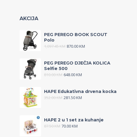
AKCIJA
PEG PEREGO BOOK SCOUT
Polo
1,097.45
KM
870.00
KM
PEG PEREGO DJEČJA KOLICA
Selfie 500
810.00
KM
648.00
KM
HAPE Edukativna drvena kocka
352.00
KM
281.50
KM
HAPE 2 u 1 set za kuhanje
87.50
KM
70.00
KM