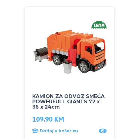
KAMION ZA ODVOZ SMEĆA
LENA 
POWERFULL GIANTS 72 x
Velika
36 x 24cm
109.90
KM
36.5
Dodaj u košaricu
Proč