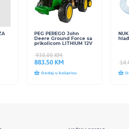
ZA
PEG PEREGO John
NUK 
Deere Ground Force sa
hlađ
prikolicom LITHIUM 12V
930.00
KM
883.50
KM
14
Dodaj u košaricu
D