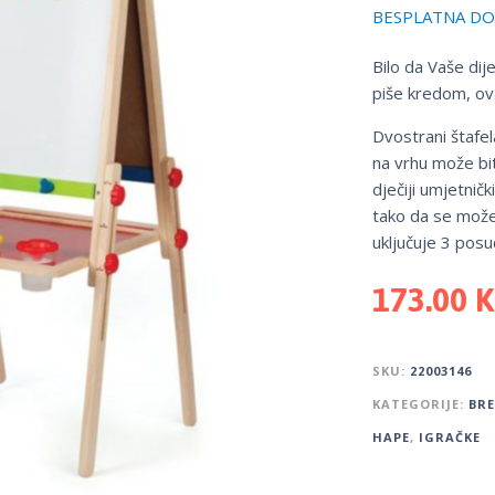
BESPLATNA DOS
Bilo da Vaše dij
piše kredom, ova
Dvostrani štafe
na vrhu može bit
dječiji umjetničk
tako da se može 
uključuje 3 posu
173.00
SKU:
22003146
KATEGORIJE:
BR
HAPE
,
IGRAČKE