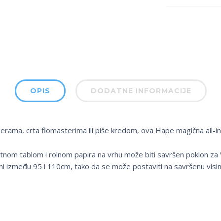
OPIS
DODATNE INFORMACIJE
perama, crta flomasterima ili piše kredom, ova Hape magična all-in-
tnom tablom i rolnom papira na vrhu može biti savršen poklon za V
sini između 95 i 110cm, tako da se može postaviti na savršenu visin