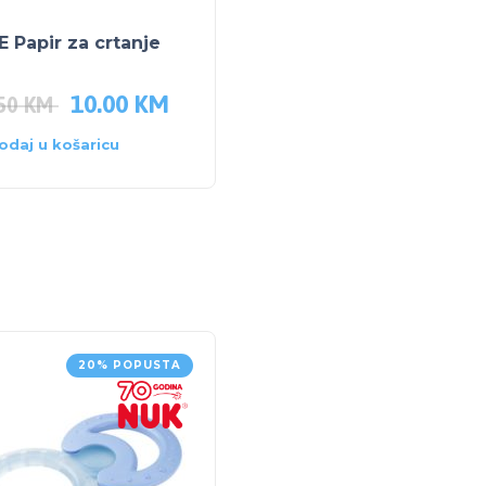
 Papir za crtanje
HAPE Magični piano
10.00
KM
75.00
KM
.50
KM
odaj u košaricu
Pročitaj više
20% POPUSTA