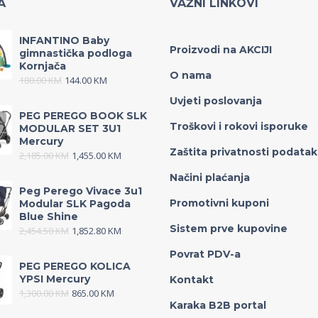
A
VAŽNI LINKOVI
INFANTINO Baby
Proizvodi na AKCIJI
gimnastička podloga
Kornjača
O nama
180.00
KM
144.00
KM
Uvjeti poslovanja
PEG PEREGO BOOK SLK
Troškovi i rokovi isporuke
MODULAR SET 3U1
Mercury
Zaštita privatnosti podata
2,185.00
KM
1,455.00
KM
Načini plaćanja
Peg Perego Vivace 3u1
Promotivni kuponi
Modular SLK Pagoda
Blue Shine
Sistem prve kupovine
2,454.50
KM
1,852.80
KM
Povrat PDV-a
PEG PEREGO KOLICA
YPSI Mercury
Kontakt
1,300.00
KM
865.00
KM
Karaka B2B portal