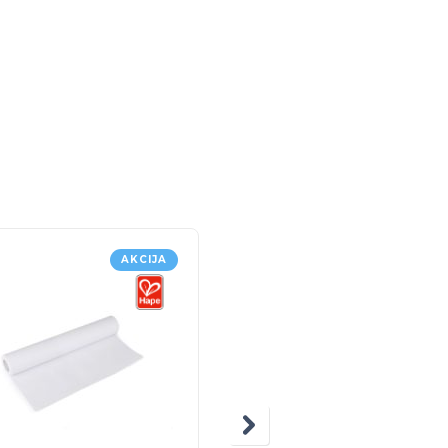
AKCIJA
NEM
NA
ZALIH