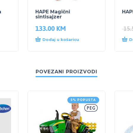
a
HAPE Magični
HAPE
sintisajzer
133.00
KM
15
Dodaj u košaricu
D
POVEZANI PROIZVODI
5% POPUSTA