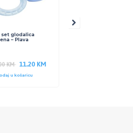
NEM
NA
ZALIH
set glodalica
BABY FEHN IGRAČKA 
ena – Plava
POTEZ Majmunčić na
banani
11.20
KM
41.90
KM
.00
KM
odaj u košaricu
Pročitaj više