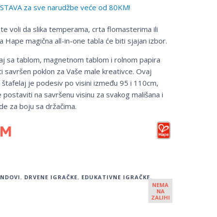
TAVA za sve narudžbe veće od 80KM!
ete voli da slika temperama, crta flomasterima ili
 Hape magična all-in-one tabla će biti sjajan izbor.
laj sa tablom, magnetnom tablom i rolnom papira
i savršen poklon za Vaše male kreativce. Ovaj
i štafelaj je podesiv po visini između 95 i 110cm,
postaviti na savršenu visinu za svakog mališana i
de za boju sa držačima.
KM
ENDOVI
,
DRVENE IGRAČKE
,
EDUKATIVNE IGRAČKE
,
NEMA
NA
ZALIHI