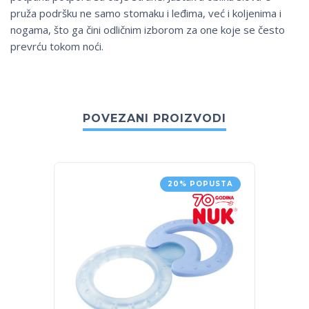
pruža podršku ne samo stomaku i leđima, već i koljenima i
nogama, što ga čini odličnim izborom za one koje se često
prevrću tokom noći.
POVEZANI PROIZVODI
20% POPUSTA