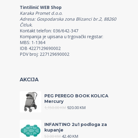
Tintilinić WEB Shop
Karaka Promet d.o.o.
Adresa: Gospodarska zona Blizanci br.2, 88260
Čitluk.
Kontakt telefon: 036/642-347
Kompanija je upisana u trgovački registar:
MBS: 1-1364
IDB 4227129690002
PDV broj: 227129690002
AKCIJA
PEG PEREGO BOOK KOLICA
Mercury
1,150.00
KM
920.00
KM
INFANTINO 2u1 podloga za
kupanje
53.00
KM
42.40
KM