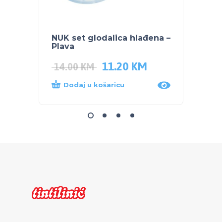
NUK set glodalica hlađena –
NUK S
Plava
PARU 
11.20
KM
14.00
KM
68.0
Dodaj u košaricu
Dod