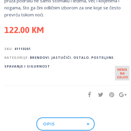
pruža podršku ne samo stomaku i leđima, već i koljenima i
nogama, što ga čini odličnim izborom za one koje se često
prevrću tokom noći.
122.00
KM
SKU:
41110261
KATEGORIJE:
BRENDOVI
,
JASTUČIĆI
,
OSTALO
,
POSTELJINE
,
SPAVANJE I SIGURNOST
NEMA
NA
ZALIHI
OPIS