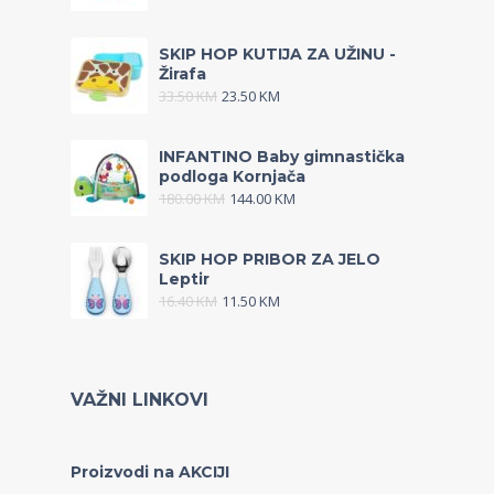
SKIP HOP KUTIJA ZA UŽINU -
Žirafa
33.50
KM
23.50
KM
INFANTINO Baby gimnastička
podloga Kornjača
180.00
KM
144.00
KM
SKIP HOP PRIBOR ZA JELO
Leptir
16.40
KM
11.50
KM
VAŽNI LINKOVI
Proizvodi na AKCIJI