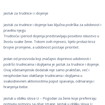
Jastuk za trudnice i i dojenje
Jastuk za trudnice i dojenje kao ključna podrška za udobnost i
pravilnu njegu
Trudnoća i period dojenja predstavljaju posebno iskustvo u
životu svake žene. Tokom ovih mjeseci, tijelo prolazi kroz
brojne promjene, a udobnost postaje prioritet.
Jedan od proizvoda koji značajno doprinosi udobnosti i
podršci trudnicama i dojiljama je jastuk za trudnice i dojenje.
Ovaj višenamjenski dodatak nije samo praktičan, već i
neophodan kao olakšanje trudnicama i dojiljama u
svakodnevnim aktivnostima poput spavanja, odmaranja i
hranjenja bebe.
Jastuk u obliku slova U – Pogodan za žene koje preferiraju
potpunu potporu sa obje strane. Jastuk u obliku slova U