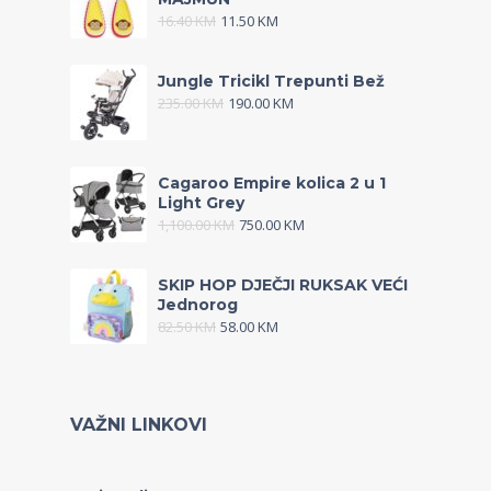
16.40
KM
11.50
KM
Jungle Tricikl Trepunti Bež
235.00
KM
190.00
KM
Cagaroo Empire kolica 2 u 1
Light Grey
1,100.00
KM
750.00
KM
SKIP HOP DJEČJI RUKSAK VEĆI
Jednorog
82.50
KM
58.00
KM
VAŽNI LINKOVI