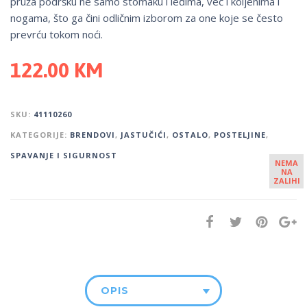
pruža podršku ne samo stomaku i leđima, već i koljenima i
nogama, što ga čini odličnim izborom za one koje se često
prevrću tokom noći.
122.00
KM
SKU:
41110260
KATEGORIJE:
BRENDOVI
,
JASTUČIĆI
,
OSTALO
,
POSTELJINE
,
SPAVANJE I SIGURNOST
NEMA
NA
ZALIHI
OPIS