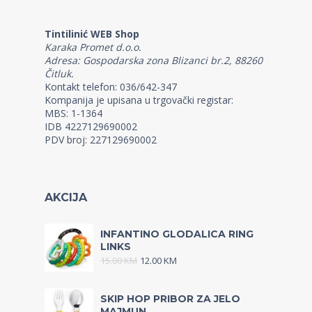
Tintilinić WEB Shop
Karaka Promet d.o.o.
Adresa: Gospodarska zona Blizanci br.2, 88260
Čitluk.
Kontakt telefon: 036/642-347
Kompanija je upisana u trgovački registar:
MBS: 1-1364
IDB 4227129690002
PDV broj: 227129690002
AKCIJA
INFANTINO GLODALICA RING
LINKS
15.00
KM
12.00
KM
SKIP HOP PRIBOR ZA JELO
MAJMUN