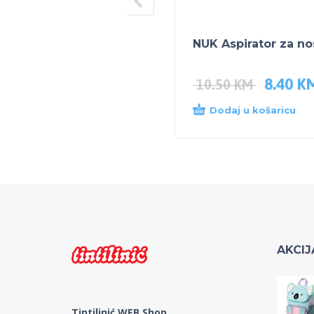
NUK Aspirator za no
8.40
K
10.50
KM
Dodaj u košaricu
AKCIJ
Tintilinić WEB Shop