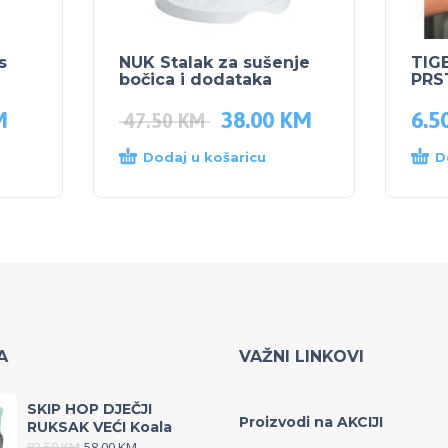
s
NUK Stalak za sušenje
TIG
bočica i dodataka
PRS
M
38.00
KM
6.5
47.50
KM
Dodaj u košaricu
D
A
VAŽNI LINKOVI
SKIP HOP DJEČJI
Proizvodi na AKCIJI
RUKSAK VEĆI Koala
82.50
KM
58.00
KM