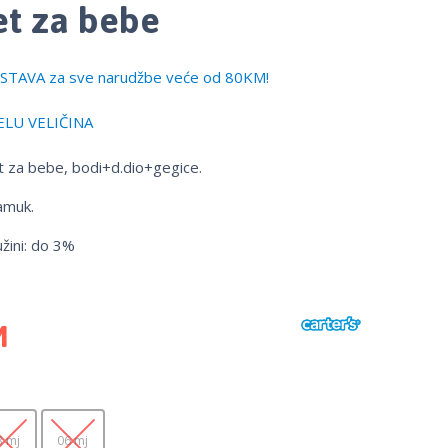
t za bebe
TAVA za sve narudžbe veće od 80KM!
LU VELIČINA
t za bebe, bodi+d.dio+gegice.
amuk.
užini: do 3%
M
3 mj
06 mj