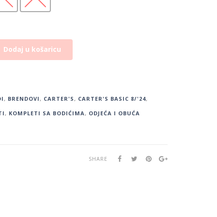
Dodaj u košaricu
I
,
BRENDOVI
,
CARTER'S
,
CARTER'S BASIC 8/'24
,
TI
,
KOMPLETI SA BODIĆIMA
,
ODJEĆA I OBUĆA
SHARE