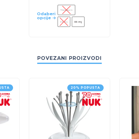
*Newborn
Odaberi
opcije
03 mj
06 mj
POVEZANI PROIZVODI
USTA
20% POPUSTA