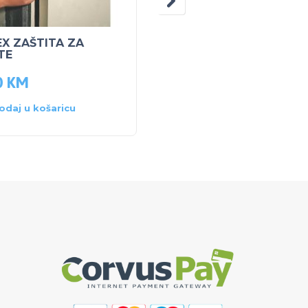
ZALIH
EX ZAŠTITA ZA
PEG PEREGO DUCATI
TE
ZAŠTITNA KACIGA
0
KM
97.50
KM
odaj u košaricu
Pročitaj više