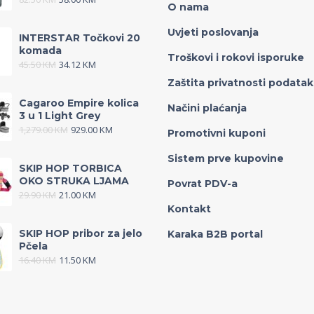
O nama
Uvjeti poslovanja
INTERSTAR Točkovi 20
komada
Troškovi i rokovi isporuke
45.50
KM
34.12
KM
Zaštita privatnosti podata
Cagaroo Empire kolica
Načini plaćanja
3 u 1 Light Grey
1,279.00
KM
929.00
KM
Promotivni kuponi
Sistem prve kupovine
SKIP HOP TORBICA
OKO STRUKA LJAMA
Povrat PDV-a
29.90
KM
21.00
KM
Kontakt
SKIP HOP pribor za jelo
Karaka B2B portal
Pčela
16.40
KM
11.50
KM