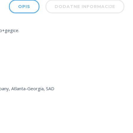
OPIS
DODATNE INFORMACIJE
io+gegice.
pany, Atlanta-Georgia, SAD