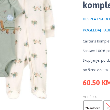
komple
BESPLATNA DOS
POGLEDAJ TABE
Carter’s komple
Sastav: 100% p
Skupljanje: po d
po širini: do 3%
60.50
K
VELIČINA
*Newborn
0