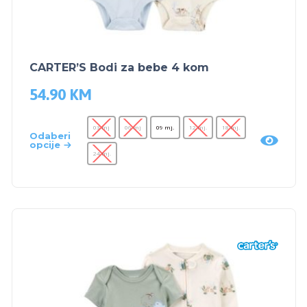
CARTER’S Bodi za bebe 4 kom
54.90
KM
03 mj
06 mj
09 mj.
12 mj.
18 mj.
Odaberi
opcije
24 mj.