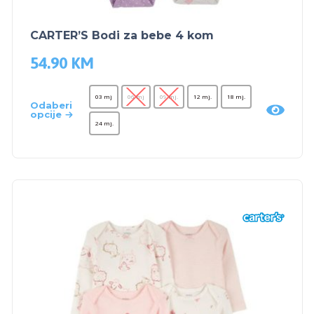
CARTER’S Bodi za bebe 4 kom
54.90
KM
03 mj
06 mj
09 mj.
12 mj.
18 mj.
Odaberi
opcije
24 mj.