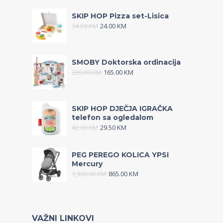
SKIP HOP Pizza set-Lisica
34.50
KM
24.00
KM
SMOBY Doktorska ordinacija
220.00
KM
165.00
KM
SKIP HOP DJEČJA IGRAČKA
telefon sa ogledalom
42.00
KM
29.50
KM
PEG PEREGO KOLICA YPSI
Mercury
1,300.00
KM
865.00
KM
VAŽNI LINKOVI