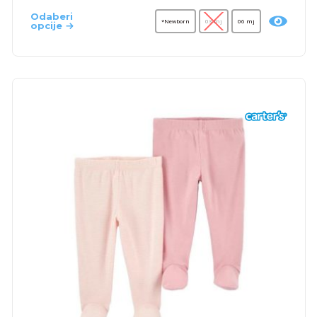
Odaberi
*Newborn
03 mj
06 mj
opcije