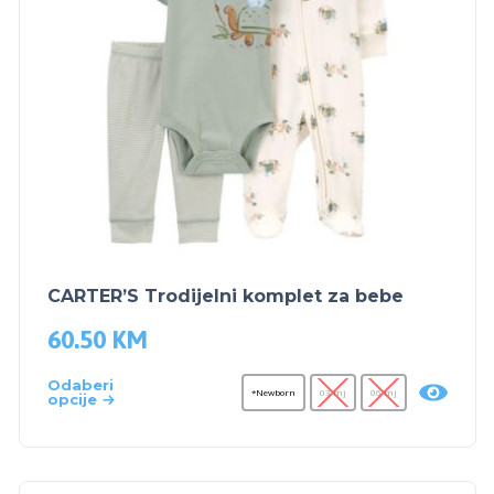
CARTER’S Trodijelni komplet za bebe
60.50
KM
Odaberi
*Newborn
03 mj
06 mj
opcije