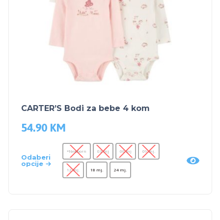
CARTER’S Bodi za bebe 4 kom
54.90
KM
*Newborn
03 mj
06 mj
09 mj.
Odaberi
opcije
12 mj.
18 mj.
24 mj.