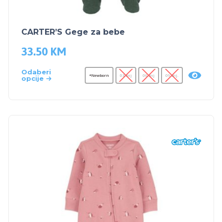
CARTER’S Gege za bebe
33.50
KM
Odaberi
*Newborn
03 mj
06 mj
09 mj.
opcije