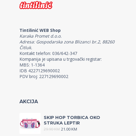
Tintilinić WEB Shop
Karaka Promet d.o.o.
Adresa: Gospodarska zona Blizanci br.2, 88260
Čitluk.
Kontakt telefon: 036/642-347
Kompanija je upisana u trgovački registar:
MBS: 1-1364
IDB 4227129690002
PDV broj: 227129690002
AKCIJA
SKIP HOP TORBICA OKO
STRUKA LEPTIR
29.90
KM
21.00
KM