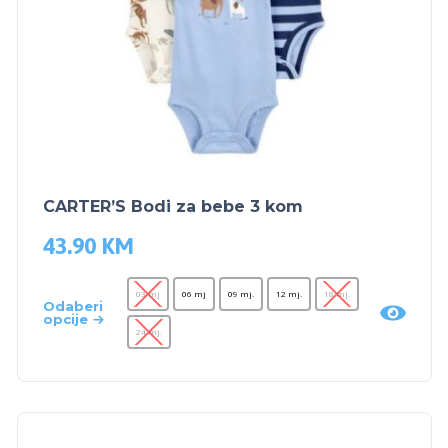
CARTER’S Bodi za bebe 3 kom
43.90
KM
03 mj
06 mj
09 mj.
12 mj.
18 mj.
Odaberi
opcije
24 mj.