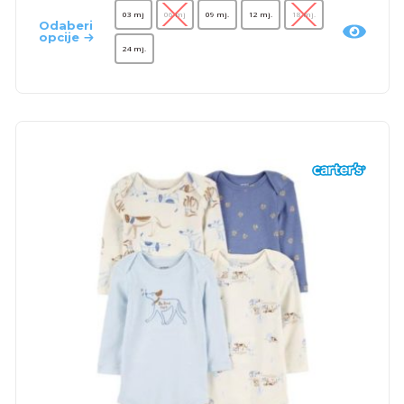
03 mj
06 mj
09 mj.
12 mj.
18 mj.
Odaberi
opcije
24 mj.