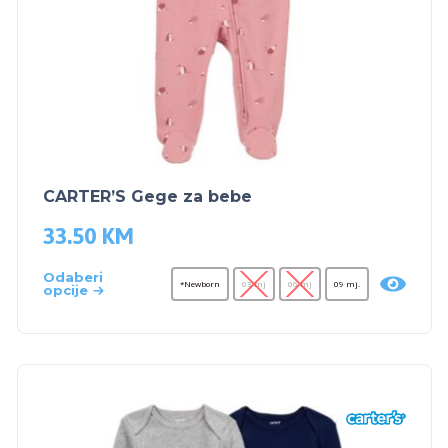
CARTER’S Gege za bebe
33.50
KM
Odaberi
*Newborn
03 mj
06 mj
09 mj.
opcije