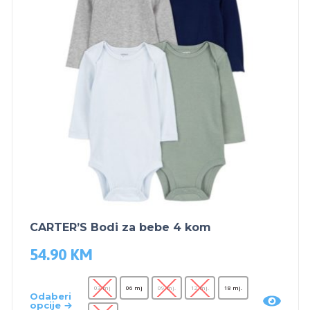
CARTER’S Bodi za bebe 4 kom
54.90
KM
03 mj
06 mj
09 mj.
12 mj.
18 mj.
Odaberi
opcije