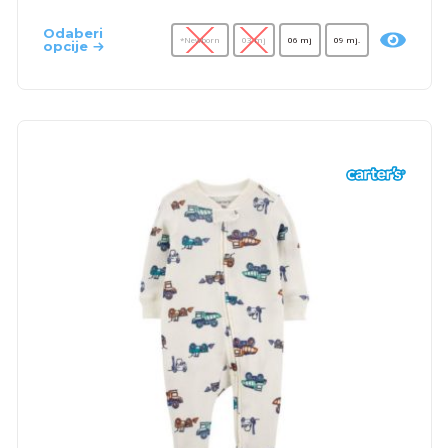
Odaberi
*Newborn
03 mj
06 mj
09 mj.
opcije