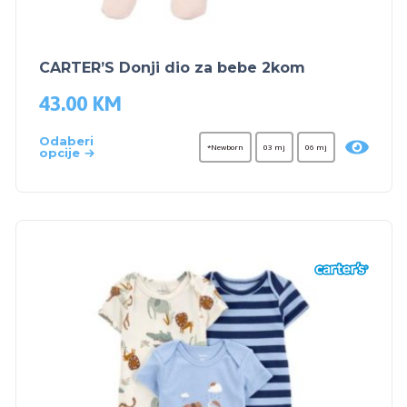
CARTER’S Donji dio za bebe 2kom
43.00
KM
Odaberi
*Newborn
03 mj
06 mj
opcije