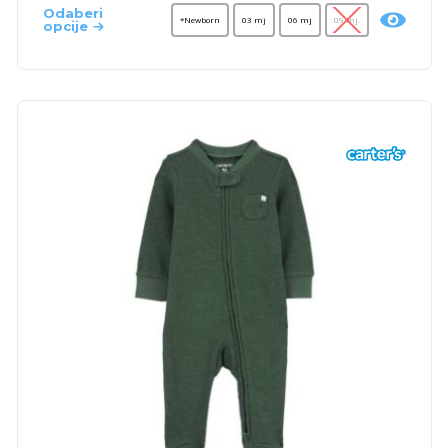
Odaberi
*Newborn
03 mj
06 mj
09 mj.
opcije