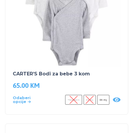
CARTER’S Bodi za bebe 3 kom
65.00
KM
Odaberi
*Newborn
03 mj
06 mj
opcije