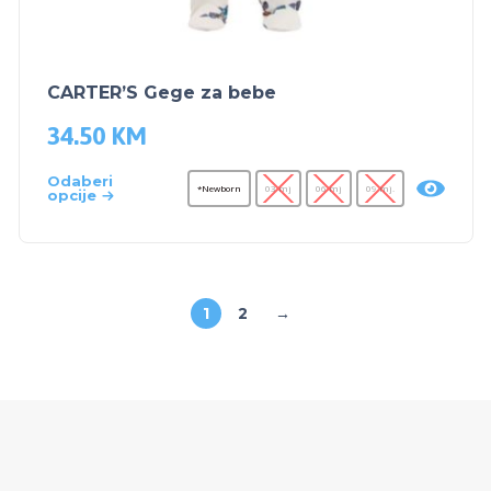
CARTER’S Gege za bebe
34.50
KM
Odaberi
*Newborn
03 mj
06 mj
09 mj.
opcije
1
2
→