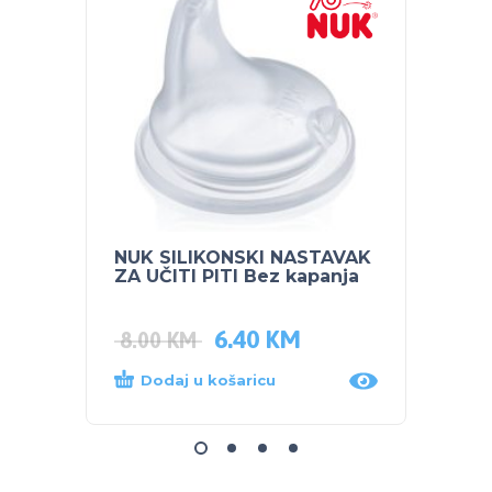
NUK SILIKONSKI NASTAVAK
PEG 
ZA UČITI PITI Bez kapanja
ZAŠT
6.40
KM
97.5
8.00
KM
Dodaj u košaricu
Proč