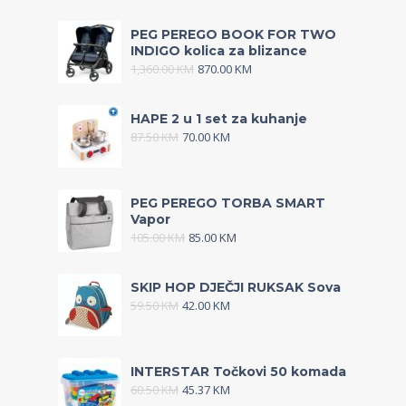
PEG PEREGO BOOK FOR TWO
INDIGO kolica za blizance
1,360.00
KM
870.00
KM
HAPE 2 u 1 set za kuhanje
87.50
KM
70.00
KM
PEG PEREGO TORBA SMART
Vapor
105.00
KM
85.00
KM
SKIP HOP DJEČJI RUKSAK Sova
59.50
KM
42.00
KM
INTERSTAR Točkovi 50 komada
60.50
KM
45.37
KM