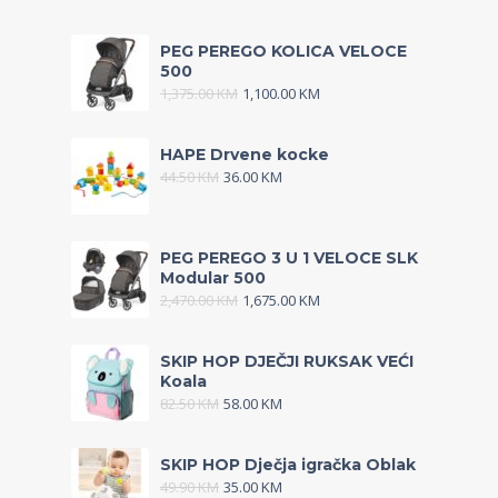
PEG PEREGO KOLICA VELOCE
500
1,375.00
KM
1,100.00
KM
HAPE Drvene kocke
44.50
KM
36.00
KM
PEG PEREGO 3 U 1 VELOCE SLK
Modular 500
2,470.00
KM
1,675.00
KM
SKIP HOP DJEČJI RUKSAK VEĆI
Koala
82.50
KM
58.00
KM
SKIP HOP Dječja igračka Oblak
49.90
KM
35.00
KM