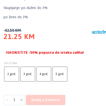
Skupljanje: po dužini: do 3%
po širini: do 3%
42.50
KM
21.25
KM
ISKORISTITE -50% popusta do isteka zaliha!
VELIČINA
2 god.
3 god.
4 god.
5 god.
-
+
Dodaj u košaricu