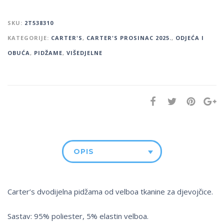
SKU:
2T538310
KATEGORIJE:
CARTER'S
,
CARTER'S PROSINAC 2025.
,
ODJEĆA I
OBUĆA
,
PIDŽAME
,
VIŠEDJELNE
OPIS
Carter’s dvodijelna pidžama od velboa tkanine za djevojčice.
Sastav: 95% poliester, 5% elastin velboa.