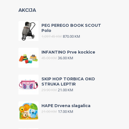
AKCIJA
PEG PEREGO BOOK SCOUT
Polo
1,097.45
KM
870.00
KM
INFANTINO Prve kockice
45.00
KM
36.00
KM
SKIP HOP TORBICA OKO
STRUKA LEPTIR
29.90
KM
21.00
KM
HAPE Drvena slagalica
21.00
KM
17.00
KM