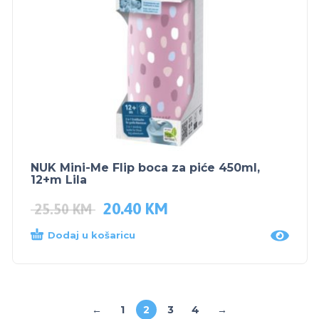
NUK Mini-Me Flip boca za piće 450ml,
12+m Lila
20.40
KM
25.50
KM
Dodaj u košaricu
←
1
2
3
4
→