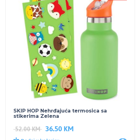
SKIP HOP Nehrđajuća termosica sa
stikerima Zelena
36.50
KM
52.00
KM