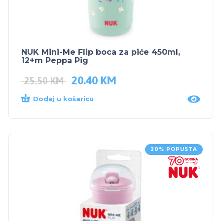
NUK Mini-Me Flip boca za piće 450ml,
12+m Peppa Pig
20.40
KM
25.50
KM
Dodaj u košaricu
20% POPUSTA