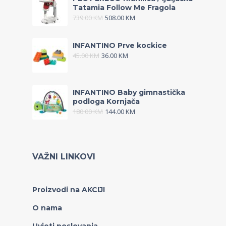
Tatamia Follow Me Fragola
739.00
KM
508.00
KM
INFANTINO Prve kockice
45.00
KM
36.00
KM
INFANTINO Baby gimnastička
podloga Kornjača
180.00
KM
144.00
KM
VAŽNI LINKOVI
Proizvodi na AKCIJI
O nama