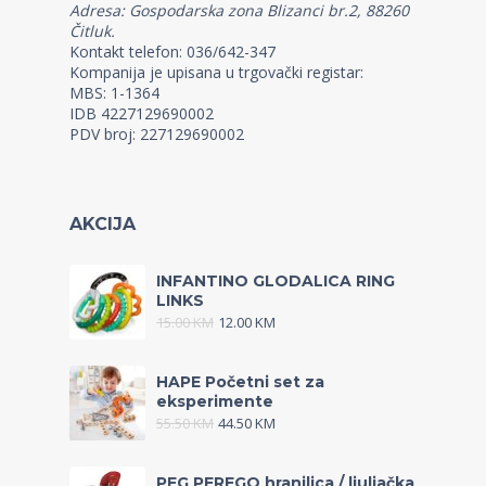
Adresa: Gospodarska zona Blizanci br.2, 88260
Čitluk.
Kontakt telefon: 036/642-347
Kompanija je upisana u trgovački registar:
MBS: 1-1364
IDB 4227129690002
PDV broj: 227129690002
AKCIJA
INFANTINO GLODALICA RING
LINKS
15.00
KM
12.00
KM
HAPE Početni set za
eksperimente
55.50
KM
44.50
KM
PEG PEREGO hranilica / ljuljačka