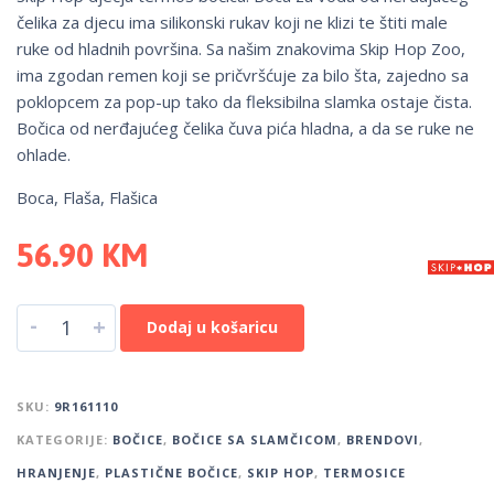
čelika za djecu ima silikonski rukav koji ne klizi te štiti male
ruke od hladnih površina. Sa našim znakovima Skip Hop Zoo,
ima zgodan remen koji se pričvršćuje za bilo šta, zajedno sa
poklopcem za pop-up tako da fleksibilna slamka ostaje čista.
Bočica od nerđajućeg čelika čuva pića hladna, a da se ruke ne
ohlade.
Boca, Flaša, Flašica
56.90
KM
-
+
Dodaj u košaricu
SKU:
9R161110
KATEGORIJE:
BOČICE
,
BOČICE SA SLAMČICOM
,
BRENDOVI
,
HRANJENJE
,
PLASTIČNE BOČICE
,
SKIP HOP
,
TERMOSICE