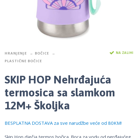
NA ZALIHI
HRANJENJE
BOČICE
PLASTIČNE BOČICE
SKIP HOP Nehrđajuća
termosica sa slamkom
12M+ Školjka
BESPLATNA DOSTAVA za sve narudžbe veće od 80KM!
Skip Hop dječja termos bočica. Boca za vodu od nerđajućeg