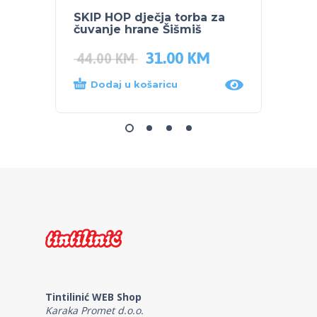
SKIP HOP dječja torba za
SKIP 
čuvanje hrane Šišmiš
čuvan
31.00
KM
44.0
44.00
KM
Dodaj u košaricu
Dod
Tintilinić WEB Shop
Karaka Promet d.o.o.