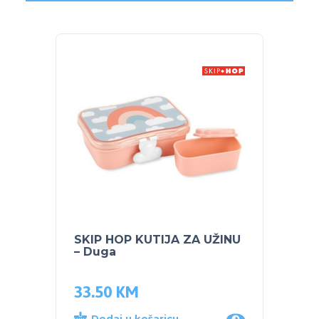
SKIP HOP KUTIJA ZA UŽINU
SKIP 
– Duga
slamč
2kom
33.50
KM
8.00
Dodaj u košaricu
Dod