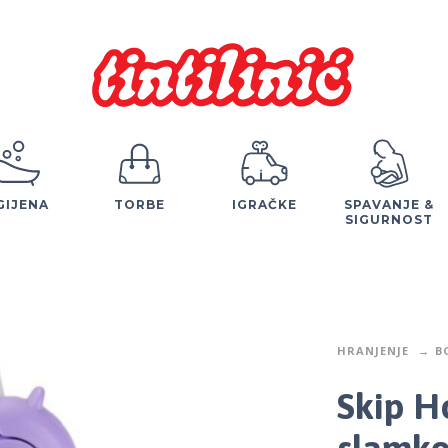
GIJENA
TORBE
IGRAČKE
SPAVANJE &
SIGURNOST
HRANJENJE
B
Skip H
slamko