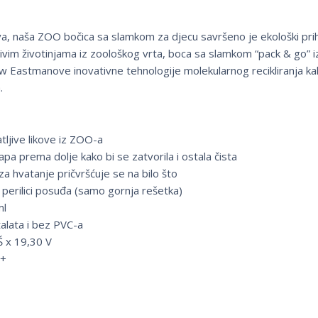
ljiva, naša ZOO bočica sa slamkom za djecu savršeno je ekološki prih
ivim životinjama iz zoološkog vrta, boca sa slamkom “pack & go” i
ew Eastmanove inovativne tehnologije molekularnog recikliranja ka
.
tljive likove iz ZOO-a
pa prema dolje kako bi se zatvorila i ostala čista
za hvatanje pričvršćuje se na bilo što
 perilici posuđa (samo gornja rešetka)
ml
alata i bez PVC-a
 Š x 19,30 V
i+