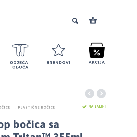
AKCIJA
ODJEĆA I
BRENDOVI
OBUĆA
NA ZALIHI
OČICE
PLASTIČNE BOČICE
op bočica sa
m Tritan™ 355ml