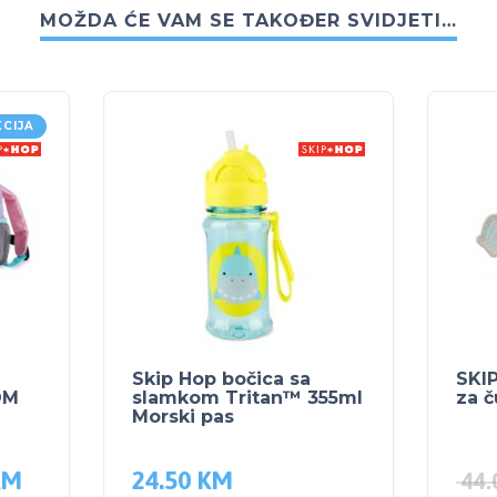
MOŽDA ĆE VAM SE TAKOĐER SVIDJETI…
KCIJA
Skip Hop bočica sa
SKIP
OM
slamkom Tritan™ 355ml
za č
Morski pas
KM
24.50
KM
44