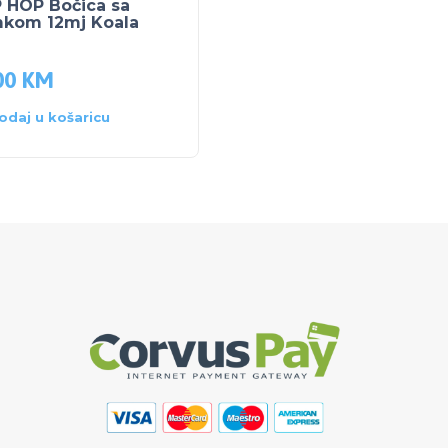
P HOP Bočica sa
NUK NASTAVAK ZA
mkom 12mj Koala
DOJENJE SILIKON M 2
kom
00
KM
12.80
KM
16.00
KM
odaj u košaricu
Dodaj u košaricu