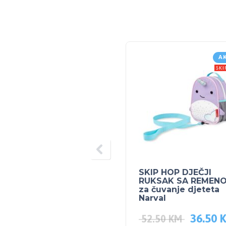
A
SKIP HOP DJEČJI
RUKSAK SA REMEN
za čuvanje djeteta
Narval
36.50
52.50
KM