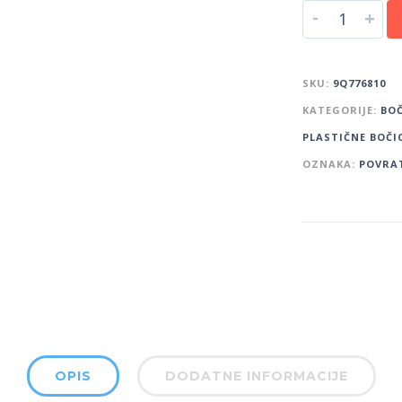
-
+
SKU:
9Q776810
KATEGORIJE:
BOČ
PLASTIČNE BOČI
OZNAKA:
POVRAT
OPIS
DODATNE INFORMACIJE