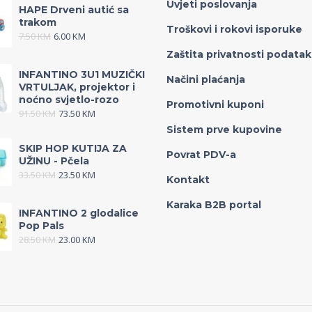
Uvjeti poslovanja
HAPE Drveni autić sa
trakom
Troškovi i rokovi isporuke
7.50
KM
6.00
KM
Zaštita privatnosti podata
INFANTINO 3U1 MUZIČKI
Načini plaćanja
VRTULJAK, projektor i
noćno svjetlo-rozo
Promotivni kuponi
91.50
KM
73.50
KM
Sistem prve kupovine
SKIP HOP KUTIJA ZA
Povrat PDV-a
UŽINU - Pčela
33.50
KM
23.50
KM
Kontakt
Karaka B2B portal
INFANTINO 2 glodalice
Pop Pals
28.50
KM
23.00
KM