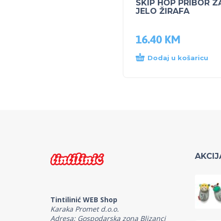
SKIP HOP PRIBOR Z
JELO ŽIRAFA
16.40
KM
Dodaj u košaricu
AKCIJ
Tintilinić WEB Shop
Karaka Promet d.o.o.
Adresa: Gospodarska zona Blizanci