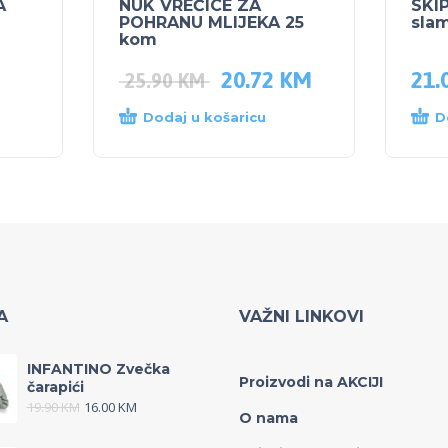
A
NUK VREĆICE ZA
SKI
POHRANU MLIJEKA 25
sla
kom
20.72
KM
21.
25.90
KM
Dodaj u košaricu
D
A
VAŽNI LINKOVI
INFANTINO Zvečka
Proizvodi na AKCIJI
čarapići
19.90
KM
16.00
KM
O nama