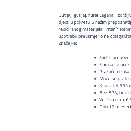
Gutljaj, gutljaj, hura! Lagana i izdrž
djecu u pokretu. S našim prepoznatlj
recikliranog materijala Tritan™ Ren
upotrebu preusmjerio na odlagališta
Značajke:
Sadrži prepozna
Slamka se prekla
Praktična traka 
Može se prati u
Kapacitet 355 
Bez BPA, bez ft
Veličina (cm): 6
Dob 12 mjesec