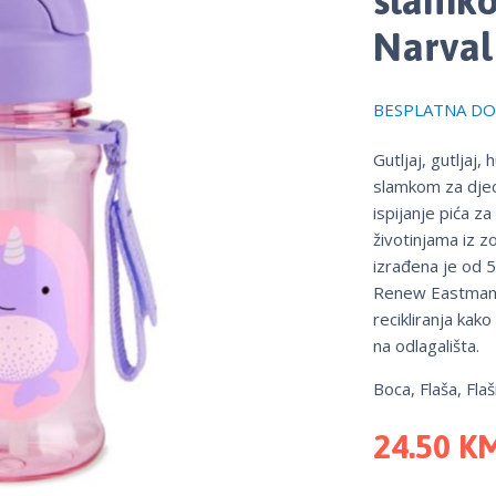
Narval
BESPLATNA DOS
Gutljaj, gutljaj,
slamkom za djecu
ispijanje pića z
životinjama iz 
izrađena je od 5
Renew Eastmano
recikliranja kak
na odlagališta.
Boca, Flaša, Flaš
24.50
K