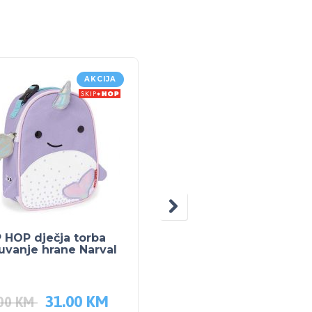
AKCIJA
 HOP dječja torba
SKIP HOP Bočica sa
uvanje hrane Narval
slamkom 12mj Narval
31.00
KM
21.00
KM
.00
KM