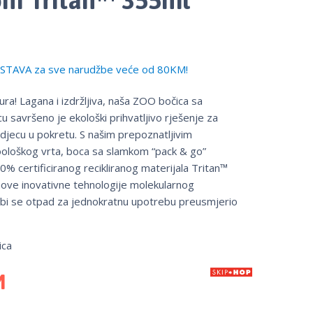
TAVA za sve narudžbe veće od 80KM!
 hura! Lagana i izdržljiva, naša ZOO bočica sa
 savršeno je ekološki prihvatljivo rješenje za
a djecu u pokretu. S našim prepoznatljivim
zoološkog vrta, boca sa slamkom “pack & go”
0% certificiranog recikliranog materijala Tritan™
ve inovativne tehnologije molekularnog
o bi se otpad za jednokratnu upotrebu preusmjerio
ica
M