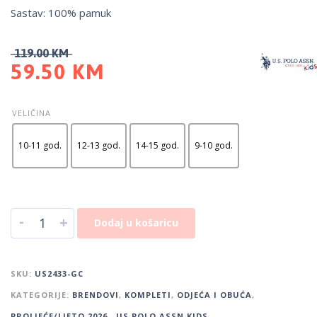
Sastav: 100% pamuk
119.00
KM
59.50
KM
VELIČINA
10-11 god.
12-13 god.
14-15 god.
9-10 god.
-
+
Dodaj u košaricu
SKU:
US2433-GC
KATEGORIJE:
BRENDOVI
,
KOMPLETI
,
ODJEĆA I OBUĆA
,
PROLJEĆE/LJETO 2026.
,
US POLO ASSN KIDS