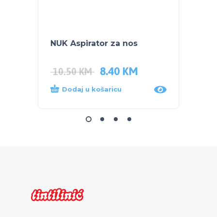
NUK Aspirator za nos
POJAS
8.40
KM
35.0
10.50
KM
Dodaj u košaricu
Dod