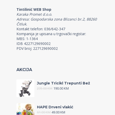
Tintilinić WEB Shop
Karaka Promet d.o.o.
Adresa: Gospodarska zona Blizanci br.2, 88260
Čitluk.
Kontakt telefon: 036/642-347
Kompanija je upisana u trgovački registar:
MBS: 1-1364
IDB 4227129690002
PDV broj: 227129690002
AKCIJA
Jungle Tricikl Trepunti Bež
235.00
KM
190.00
KM
HAPE Drveni vlakić
61.00
KM
49.00
KM