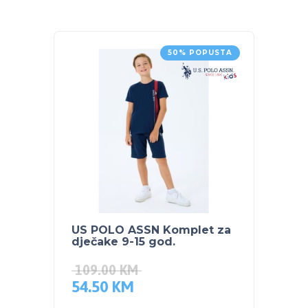
50% POPUSTA
US POLO ASSN Komplet za
US PO
dječake 9-15 god.
dječa
109.00
KM
129.
54.50
KM
64.5