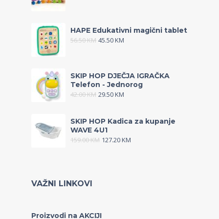
HAPE Edukativni magični tablet
56.50
KM
45.50
KM
SKIP HOP DJEČJA IGRAČKA
Telefon - Jednorog
42.00
KM
29.50
KM
SKIP HOP Kadica za kupanje
WAVE 4U1
159.00
KM
127.20
KM
VAŽNI LINKOVI
Proizvodi na AKCIJI