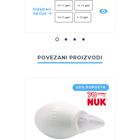
10-11 god.
12-13 god.
Odaberi
Odaber
opcije
opcije
14-15 god.
9-10 god.
POVEZANI PROIZVODI
20% POPUSTA