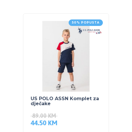
50% POPUSTA
US POLO ASSN Komplet za
US PO
dječake
dječa
89.00
KM
79.0
44.50
KM
39.5