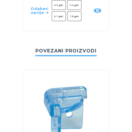
4-5 god.
5-6 god.
Odaberi
Odaber
opcije
opcije
6-7 god.
7-8 god.
POVEZANI PROIZVODI