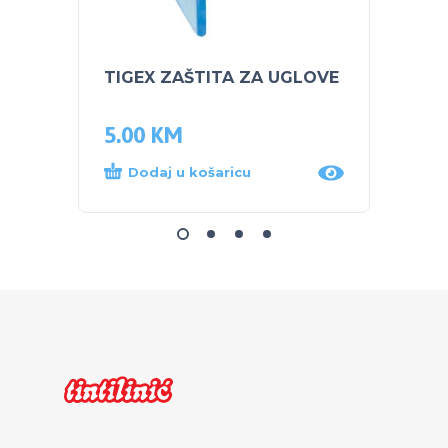
TIGEX ZAŠTITA ZA UGLOVE
NUK 
TIRKI
5.00
KM
25.0
Dodaj u košaricu
Dod