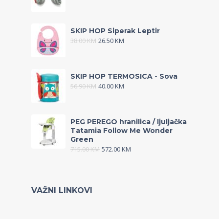
SKIP HOP Siperak Leptir
38.00
KM
26.50
KM
SKIP HOP TERMOSICA - Sova
56.90
KM
40.00
KM
PEG PEREGO hranilica / ljuljačka
Tatamia Follow Me Wonder
Green
715.00
KM
572.00
KM
VAŽNI LINKOVI