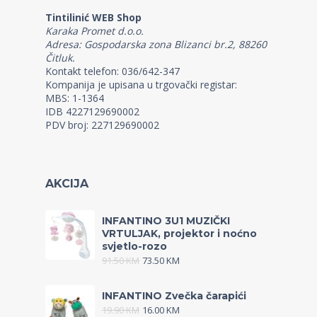
Tintilinić WEB Shop
Karaka Promet d.o.o.
Adresa: Gospodarska zona Blizanci br.2, 88260
Čitluk.
Kontakt telefon: 036/642-347
Kompanija je upisana u trgovački registar:
MBS: 1-1364
IDB 4227129690002
PDV broj: 227129690002
AKCIJA
INFANTINO 3U1 MUZIČKI
VRTULJAK, projektor i noćno
svjetlo-rozo
91.50
KM
73.50
KM
INFANTINO Zvečka čarapići
19.90
KM
16.00
KM