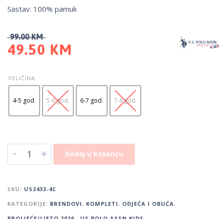
Sastav: 100% pamuk
99.00
KM
49.50
KM
VELIČINA
4-5 god.
5-6 god.
6-7 god.
7-8 god.
-
+
Dodaj u košaricu
SKU:
US2433-4C
KATEGORIJE:
BRENDOVI
,
KOMPLETI
,
ODJEĆA I OBUĆA
,
PROLJEĆE/LJETO 2026.
,
US POLO ASSN KIDS