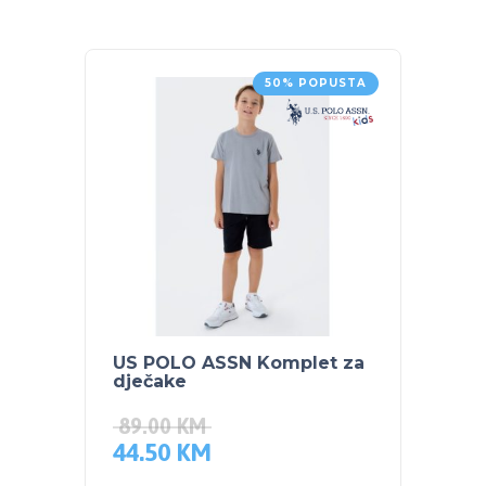
50% POPUSTA
US POLO ASSN Komplet za
US PO
dječake
dječa
89.00
KM
89.0
44.50
KM
44.5