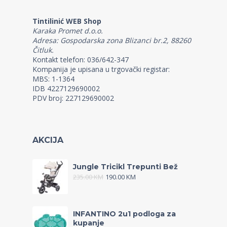
Tintilinić WEB Shop
Karaka Promet d.o.o.
Adresa: Gospodarska zona Blizanci br.2, 88260
Čitluk.
Kontakt telefon: 036/642-347
Kompanija je upisana u trgovački registar:
MBS: 1-1364
IDB 4227129690002
PDV broj: 227129690002
AKCIJA
Jungle Tricikl Trepunti Bež
235.00
KM
190.00
KM
INFANTINO 2u1 podloga za
kupanje