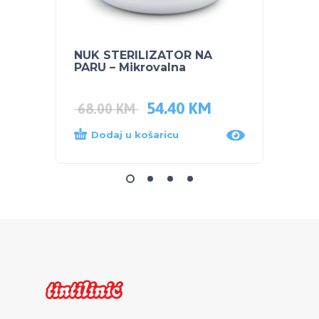
NUK STERILIZATOR NA
TIGEX
PARU – Mikrovalna
54.40
KM
5.00
68.00
KM
Dodaj u košaricu
Dod