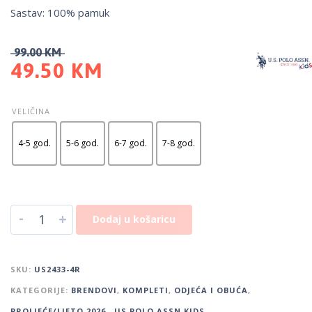
Sastav: 100% pamuk
99.00
KM
49.50
KM
VELIČINA
4-5 god.
5-6 god.
6-7 god.
7-8 god.
-
+
Dodaj u košaricu
SKU:
US2433-4R
KATEGORIJE:
BRENDOVI
,
KOMPLETI
,
ODJEĆA I OBUĆA
,
PROLJEĆE/LJETO 2026.
,
US POLO ASSN KIDS