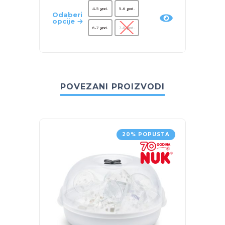
4-5 god.
5-6 god.
Odaberi
Odaber
opcije
opcije
6-7 god.
7-8 god.
POVEZANI PROIZVODI
20% POPUSTA