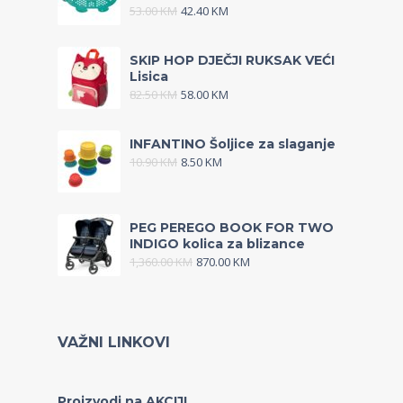
53.00
KM
42.40
KM
SKIP HOP DJEČJI RUKSAK VEĆI
Lisica
82.50
KM
58.00
KM
INFANTINO Šoljice za slaganje
10.90
KM
8.50
KM
PEG PEREGO BOOK FOR TWO
INDIGO kolica za blizance
1,360.00
KM
870.00
KM
VAŽNI LINKOVI
Proizvodi na AKCIJI