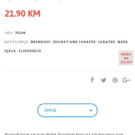
21.90
KM
SKU:
70249
KATEGORIJE:
BRENDOVI
,
EDUKATIVNE IGRAČKE
,
IGRAČKE
,
NAŠA
DJECA
,
SLIKOVNICE
NEMA
NA
ZALIHI
OPIS
Pogodi koje se sve divlje životinje kriju na stranicama ove