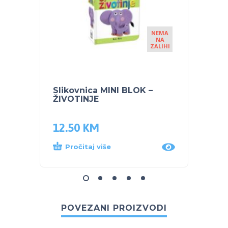
NEMA
NA
ZALIHI
Slikovnica MINI BLOK –
Sliko
ŽIVOTINJE
MOJE 
12.50
KM
15.5
Pročitaj više
Proč
POVEZANI PROIZVODI