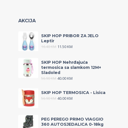
AKCIJA
SKIP HOP PRIBOR ZA JELO
Leptir
16.40
KM
11.50
KM
SKIP HOP Nehrđajuća
termosica sa slamkom 12M+
Sladoled
56.90
KM
40.00
KM
SKIP HOP TERMOSICA - Lisica
56.90
KM
40.00
KM
PEG PEREGO PRIMO VIAGGIO
360 AUTOSJEDALICA 0-18kg