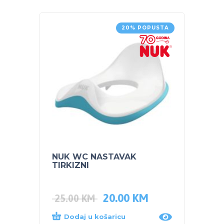
20% POPUSTA
NUK WC NASTAVAK
POJAS
TIRKIZNI
20.00
KM
35.0
25.00
KM
Dodaj u košaricu
Dod