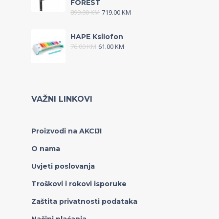
FOREST
899.00
KM
719.00
KM
HAPE Ksilofon
76.00
KM
61.00
KM
VAŽNI LINKOVI
Proizvodi na AKCIJI
O nama
Uvjeti poslovanja
Troškovi i rokovi isporuke
Zaštita privatnosti podataka