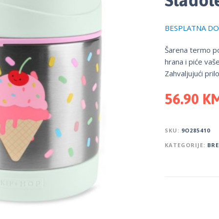
BESPLATNA DOS
Šarena termo po
hrana i piće vaš
Zahvaljujući pril
56.90
K
SKU:
9O285410
KATEGORIJE:
BR