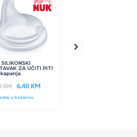
NEM
NA
ZALIH
 SILIKONSKI
SKIP HOP TERMOSICA 
TAVAK ZA UČITI PITI
Sova
 kapanja
6.40
KM
40.00
KM
00
KM
56.90
KM
odaj u košaricu
Pročitaj više