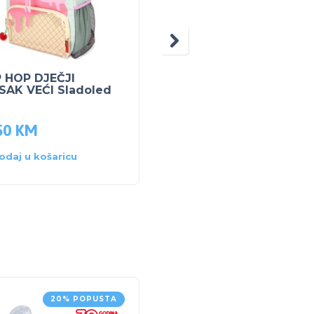
P HOP DJEČJI
SKIP HOP KUTIJA ZA
SAK VEĆI Sladoled
UŽINU – Duga
50
KM
33.50
KM
odaj u košaricu
Dodaj u košaricu
20% POPUSTA
AKCI