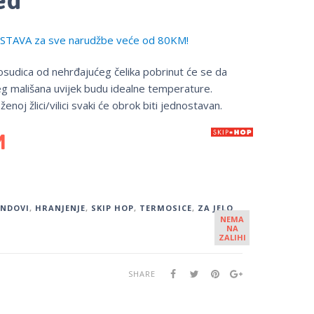
TAVA za sve narudžbe veće od 80KM!
sudica od nehrđajućeg čelika pobrinut će se da
eg mališana uvijek budu idealne temperature.
oženoj žlici/vilici svaki će obrok biti jednostavan.
M
ENDOVI
,
HRANJENJE
,
SKIP HOP
,
TERMOSICE
,
ZA JELO
NEMA
NA
ZALIHI
SHARE