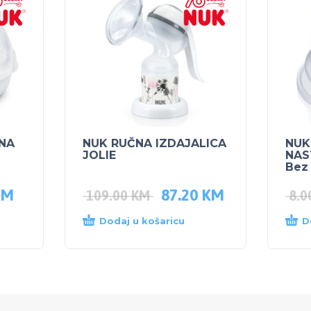
 NA
NUK RUČNA IZDAJALICA
NUK
JOLIE
NAS
Bez
KM
87.20
KM
109.00
KM
8.
Dodaj u košaricu
D