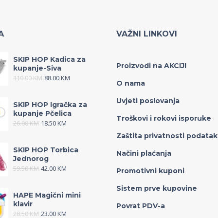
A
VAŽNI LINKOVI
SKIP HOP Kadica za
Proizvodi na AKCIJI
kupanje-Siva
110.00
KM
88.00
KM
O nama
Uvjeti poslovanja
SKIP HOP Igračka za
kupanje Pčelica
Troškovi i rokovi isporuke
26.00
KM
18.50
KM
Zaštita privatnosti podata
SKIP HOP Torbica
Načini plaćanja
Jednorog
59.50
KM
42.00
KM
Promotivni kuponi
Sistem prve kupovine
HAPE Magični mini
klavir
Povrat PDV-a
28.50
KM
23.00
KM