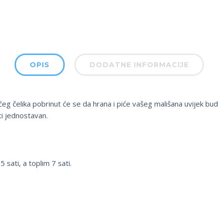
OPIS
DODATNE INFORMACIJE
g čelika pobrinut će se da hrana i piće vašeg mališana uvijek bud
iti jednostavan.
 sati, a toplim 7 sati.