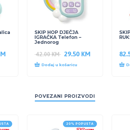
alica
SKIP HOP DJEČJA
SKI
IGRAČKA Telefon –
RUK
Jednorog
KM
29.50
KM
82.
42.00
KM
Dodaj u košaricu
D
POVEZANI PROIZVODI
USTA
20% POPUSTA