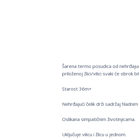
Šarena termo posudica od nehrđajuće
priloženoj žlici/vilici svaki će obrok b
Starost 36m+
Nehrđajući čelik drži sadržaj hladnim 5
Oslikana simpatičnim životinjicama.
Uključuje vilicu i žlicu u jednom.