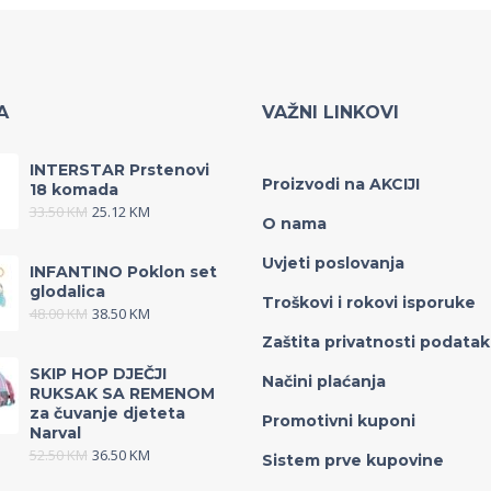
A
VAŽNI LINKOVI
INTERSTAR Prstenovi
Proizvodi na AKCIJI
18 komada
33.50
KM
25.12
KM
O nama
Uvjeti poslovanja
INFANTINO Poklon set
glodalica
Troškovi i rokovi isporuke
48.00
KM
38.50
KM
Zaštita privatnosti podata
SKIP HOP DJEČJI
Načini plaćanja
RUKSAK SA REMENOM
za čuvanje djeteta
Promotivni kuponi
Narval
52.50
KM
36.50
KM
Sistem prve kupovine