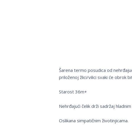
Šarena termo posudica od nehrđajuće
priloženoj žlici/vilici svaki će obrok b
Starost 36m+
Nehrđajući čelik drži sadržaj hladnim 5
Oslikana simpatičnim životinjicama.