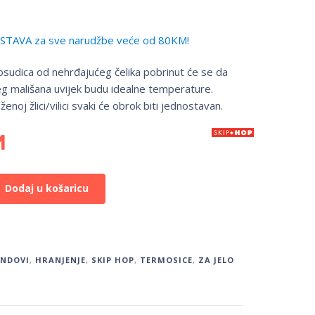
TAVA za sve narudžbe veće od 80KM!
sudica od nehrđajućeg čelika pobrinut će se da
eg mališana uvijek budu idealne temperature.
oženoj žlici/vilici svaki će obrok biti jednostavan.
M
Dodaj u košaricu
ENDOVI
,
HRANJENJE
,
SKIP HOP
,
TERMOSICE
,
ZA JELO