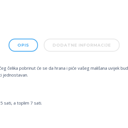
OPIS
DODATNE INFORMACIJE
g čelika pobrinut će se da hrana i piće vašeg mališana uvijek bud
iti jednostavan.
 sati, a toplim 7 sati.