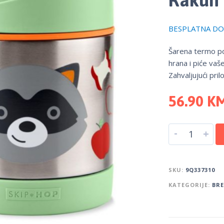
BESPLATNA DOS
Šarena termo po
hrana i piće vaš
Zahvaljujući pril
56.90
K
-
+
SKU:
9Q337310
KATEGORIJE:
BR