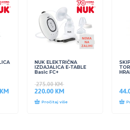
NEMA
NA
ZALIHI
LICA
NUK ELEKTRIČNA
SKI
IZDAJALICA E-TABLE
TOR
Basic FC+
HRA
275.00
KM
KM
220.00
KM
44.
Pročitaj više
P