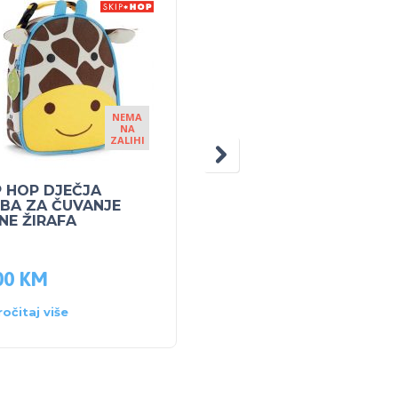
NEMA
NEM
NA
NA
ZALIHI
ZALIH
P HOP DJEČJA
SKIP HOP pribor za jel
BA ZA ČUVANJE
Sova
NE ŽIRAFA
00
KM
16.40
KM
ročitaj više
Pročitaj više