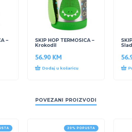
A –
SKIP HOP TERMOSICA –
SKI
Krokodil
Sla
56.90
KM
56.
Dodaj u košaricu
P
POVEZANI PROIZVODI
USTA
20% POPUSTA