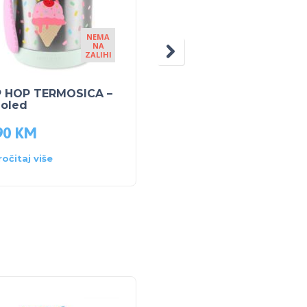
NEMA
NA
ZALIHI
P HOP TERMOSICA –
SKIP HOP DJEČJI
doled
RUKSAK VEĆI Raketa
90
KM
82.50
KM
ročitaj više
Dodaj u košaricu