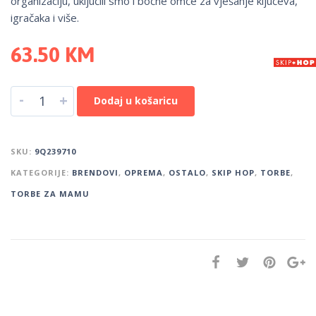
organizaciju, uključili smo i bočne omče za vješanje ključeva,
igračaka i više.
63.50
KM
-
+
Dodaj u košaricu
SKU:
9Q239710
KATEGORIJE:
BRENDOVI
,
OPREMA
,
OSTALO
,
SKIP HOP
,
TORBE
,
TORBE ZA MAMU