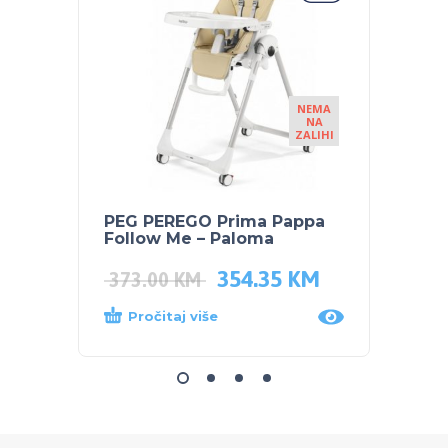
NEMA
NA
ZALIHI
PEG PEREGO Prima Pappa
PEG P
Follow Me – Paloma
Follo
354.35
KM
373.00
KM
373.
Pročitaj više
Dod