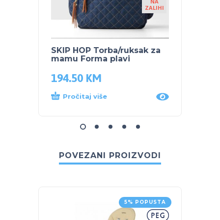
NA
ZALIHI
SKIP HOP Torba/ruksak za
SKIP 
mamu Forma plavi
Gree
194.50
KM
265.
Pročitaj više
Proč
POVEZANI PROIZVODI
5% POPUSTA