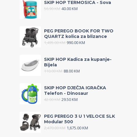
SKIP HOP TERMOSICA - Sova
56.90
KM
40.00
KM
PEG PEREGO BOOK FOR TWO
QUARTZ kolica za blizance
1,495.00
KM
990.00
KM
SKIP HOP Kadica za kupanje-
Bijela
110.00
KM
88.00
KM
SKIP HOP DJEČJA IGRAČKA
Telefon - Dinosaur
42.00
KM
29.50
KM
PEG PEREGO 3 U 1 VELOCE SLK
Modular 500
2,470.00
KM
1,675.00
KM