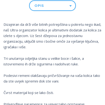
OPIS
Dizajniran da drži više bitnih potrepština u pokretu nego ikad,
naš Ultra organizator kolica je ultimativni dodatak za kolica za
izlete s djecom. Uz šest džepova za jednostavnu
organizaciju, uključili smo i bočne omče za vješanje ključeva,
igračaka i više.
Tri unutarnja odjeljka stanu u velike boce i šalice, a
istovremeno ih drže sigurnima i nadohvat ruke.
Podesivi remeni olakšavaju pričvršćivanje na vaša kolica tako
da ste uvijek spremni dok ste vani.
Čvrst materijal koji se lako čisti.
Prilagodljive naramenice za univerzalno pristajanje.