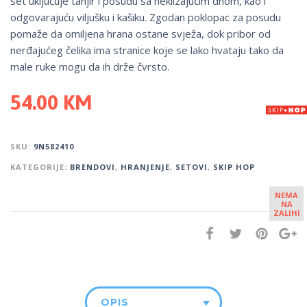
set uključuje tanjir i posudu sa neklizajućim dnom, kao i
odgovarajuću viljušku i kašiku. Zgodan poklopac za posudu
pomaže da omiljena hrana ostane svježa, dok pribor od
nerđajućeg čelika ima stranice koje se lako hvataju tako da
male ruke mogu da ih drže čvrsto.
54.00
KM
SKU:
9N582410
KATEGORIJE:
BRENDOVI
,
HRANJENJE
,
SETOVI
,
SKIP HOP
NEMA
NA
ZALIHI
OPIS