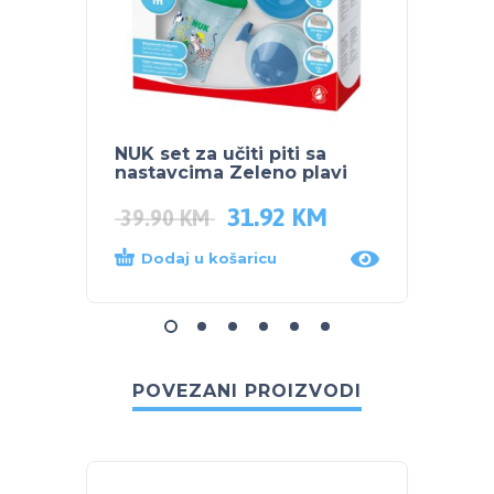
NUK set za učiti piti sa
NUK se
nastavcima Zeleno plavi
nasta
31.92
KM
39.90
KM
42.0
Dodaj u košaricu
Dod
POVEZANI PROIZVODI