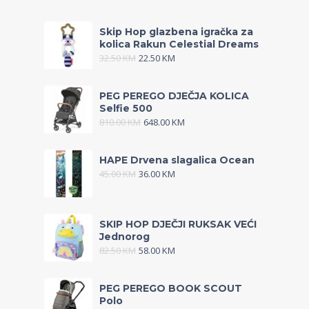
Skip Hop glazbena igračka za
kolica Rakun Celestial Dreams
32.50
KM
22.50
KM
PEG PEREGO DJEČJA KOLICA
Selfie 500
810.00
KM
648.00
KM
HAPE Drvena slagalica Ocean
45.00
KM
36.00
KM
SKIP HOP DJEČJI RUKSAK VEĆI
Jednorog
82.50
KM
58.00
KM
PEG PEREGO BOOK SCOUT
Polo