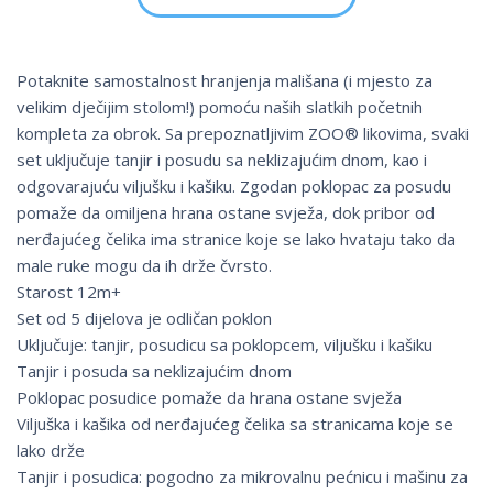
Potaknite samostalnost hranjenja mališana (i mjesto za
velikim dječijim stolom!) pomoću naših slatkih početnih
kompleta za obrok. Sa prepoznatljivim ZOO® likovima, svaki
set uključuje tanjir i posudu sa neklizajućim dnom, kao i
odgovarajuću viljušku i kašiku. Zgodan poklopac za posudu
pomaže da omiljena hrana ostane svježa, dok pribor od
nerđajućeg čelika ima stranice koje se lako hvataju tako da
male ruke mogu da ih drže čvrsto.
Starost 12m+
Set od 5 dijelova je odličan poklon
Uključuje: tanjir, posudicu sa poklopcem, viljušku i kašiku
Tanjir i posuda sa neklizajućim dnom
Poklopac posudice pomaže da hrana ostane svježa
Viljuška i kašika od nerđajućeg čelika sa stranicama koje se
lako drže
Tanjir i posudica: pogodno za mikrovalnu pećnicu i mašinu za