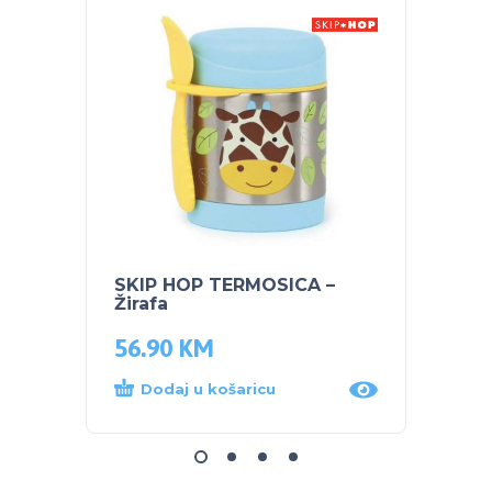
SKIP HOP TERMOSICA –
SKIP 
Žirafa
slamk
56.90
KM
21.0
Dodaj u košaricu
Dod