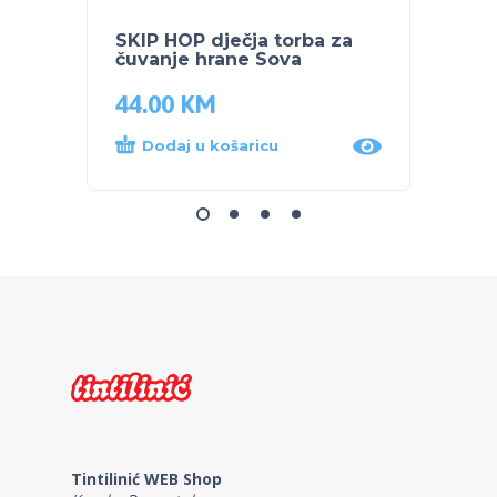
SKIP HOP dječja torba za
PEG P
čuvanje hrane Sova
TWIN 
44.00
KM
729.
Dodaj u košaricu
Dod
Tintilinić WEB Shop