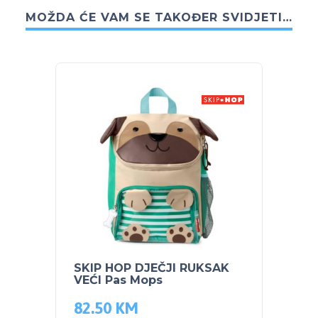
MOŽDA ĆE VAM SE TAKOĐER SVIDJETI…
SKIP HOP DJEČJI RUKSAK
SKIP 
VEĆI Pas Mops
VEĆI 
82.50
KM
82.5