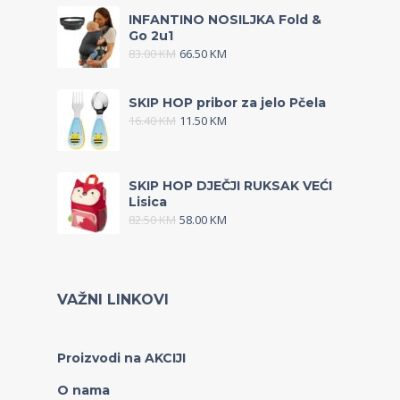
INFANTINO NOSILJKA Fold &
Go 2u1
83.00
KM
66.50
KM
SKIP HOP pribor za jelo Pčela
16.40
KM
11.50
KM
SKIP HOP DJEČJI RUKSAK VEĆI
Lisica
82.50
KM
58.00
KM
VAŽNI LINKOVI
Proizvodi na AKCIJI
O nama