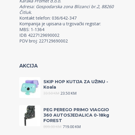
Karaka Promet d.o.o.
Adresa: Gospodarska zona Blizanci br.2, 88260
Čitluk.
Kontakt telefon: 036/642-347
Kompanija je upisana u trgovački registar:
MBS: 1-1364
IDB 4227129690002
PDV broj: 227129690002
AKCIJA
SKIP HOP KUTIJA ZA UŽINU -
Koala
33.50
KM
23.50
KM
PEG PEREGO PRIMO VIAGGIO
360 AUTOSJEDALICA 0-18kg
FOREST
899.00
KM
719.00
KM