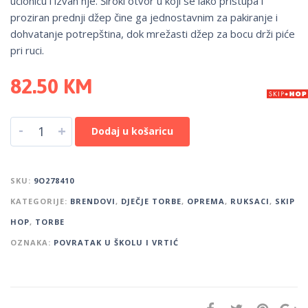
učionicu i izvan nje. Široki otvor u koji se lako pristupa i
proziran prednji džep čine ga jednostavnim za pakiranje i
dohvatanje potrepština, dok mrežasti džep za bocu drži piće
pri ruci.
82.50
KM
-
+
Dodaj u košaricu
SKU:
9O278410
KATEGORIJE:
BRENDOVI
,
DJEČJE TORBE
,
OPREMA
,
RUKSACI
,
SKIP
HOP
,
TORBE
OZNAKA:
POVRATAK U ŠKOLU I VRTIĆ