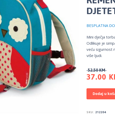
DJETE
BESPLATNA DOS
Mini dječja torb
Odlikuje je simpa
veću sigurnost n
više ljudi.
52.50
KM
37.00
K
Dodaj u koš
SKU:
212204