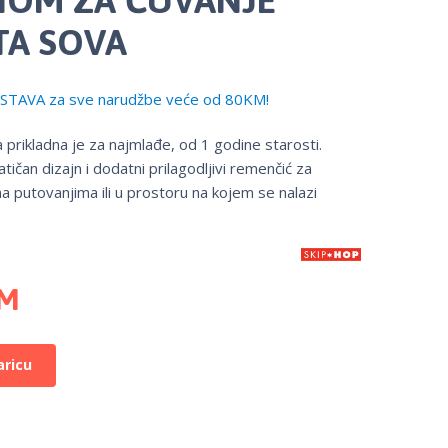
TA SOVA
TAVA za sve narudžbe veće od 80KM!
a prikladna je za najmlađe, od 1 godine starosti.
tičan dizajn i dodatni prilagodljivi remenčić za
a putovanjima ili u prostoru na kojem se nalazi
M
aricu