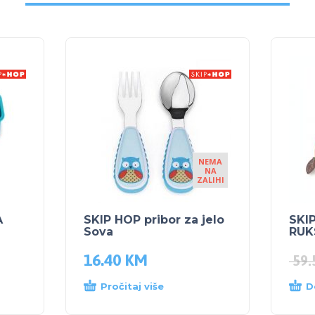
NEMA
NA
ZALIHI
A
SKIP HOP pribor za jelo
SKI
Sova
RUK
16.40
KM
59
Pročitaj više
D