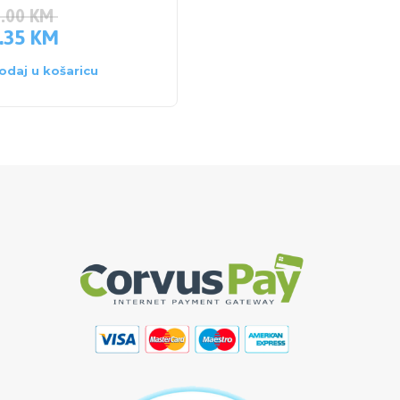
3.00
KM
373.00
KM
.35
KM
354.35
KM
odaj u košaricu
Dodaj u košaricu