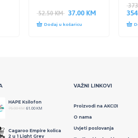
37
37.00
KM
354
52.50
KM
Dodaj u košaricu
D
A
VAŽNI LINKOVI
HAPE Ksilofon
Proizvodi na AKCIJI
76.00
KM
61.00
KM
O nama
Uvjeti poslovanja
Cagaroo Empire kolica
2 u 1 Light Grey