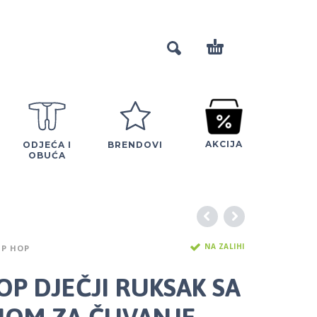
AKCIJA
ODJEĆA I
BRENDOVI
OBUĆA
NA ZALIHI
IP HOP
OP DJEČJI RUKSAK SA
OM ZA ČUVANJE