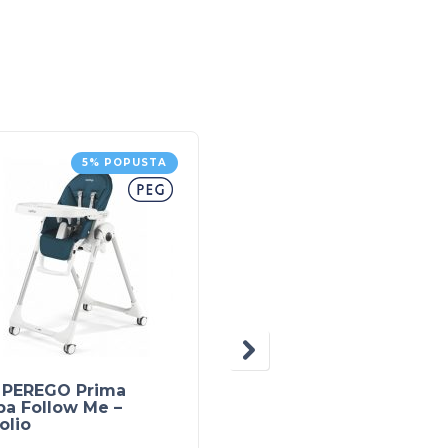
5% POPUSTA
5% POPUS
 PEREGO Prima
PEG PEREGO Prima
pa Follow Me –
Pappa Follow Me –
olio
Arancia