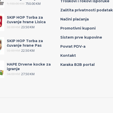
Troškovi i rokovi isporuke
1,100.00
KM
750.00
KM
Zaštita privatnosti podata
SKIP HOP Torba za
Načini plaćanja
čuvanje hrane Lisica
32.00
KM
23.50
KM
Promotivni kuponi
Sistem prve kupovine
SKIP HOP Torba za
čuvanje hrane Pas
Povrat PDV-a
32.00
KM
22.50
KM
Kontakt
HAPE Drvene kocke za
Karaka B2B portal
igranje
34.00
KM
27.50
KM