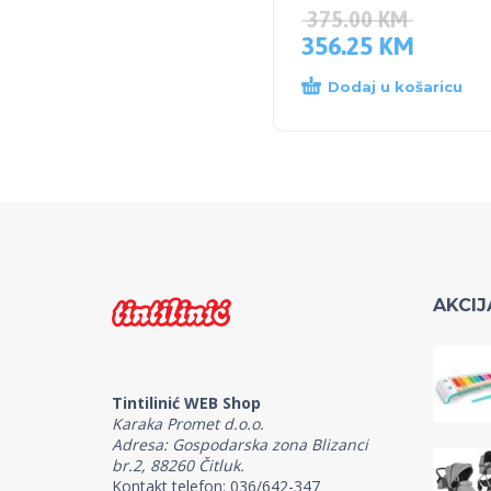
375.00
KM
356.25
KM
Dodaj u košaricu
AKCIJ
Tintilinić WEB Shop
Karaka Promet d.o.o.
Adresa: Gospodarska zona Blizanci
br.2, 88260 Čitluk.
Kontakt telefon: 036/642-347