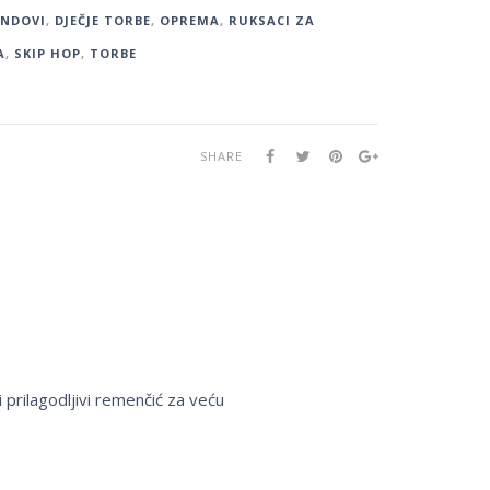
ENDOVI
,
DJEČJE TORBE
,
OPREMA
,
RUKSACI ZA
A
,
SKIP HOP
,
TORBE
SHARE
i prilagodljivi remenčić za veću