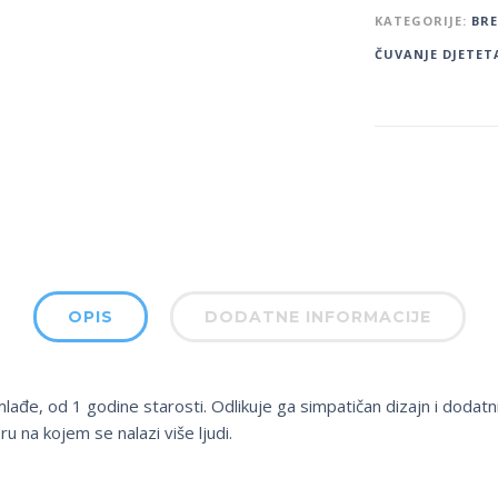
KATEGORIJE:
BR
ČUVANJE DJETET
OPIS
DODATNE INFORMACIJE
jmlađe, od 1 godine starosti. Odlikuje ga simpatičan dizajn i dodatn
u na kojem se nalazi više ljudi.