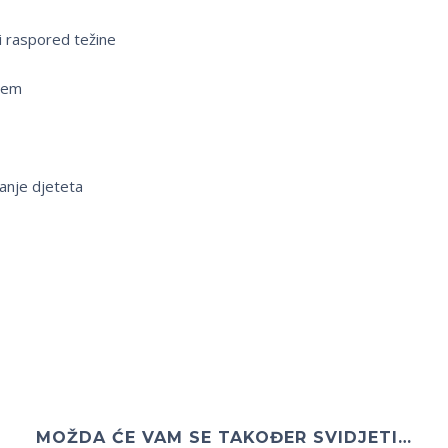
ji raspored težine
aćem
anje djeteta
MOŽDA ĆE VAM SE TAKOĐER SVIDJETI…