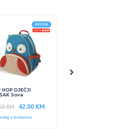
AKCIJA
P HOP DJEČJI
SKIP HOP POSUDICA 
SAK Sova
GRICKALICE – SOVA
42.00
KM
22.90
KM
.50
KM
odaj u košaricu
Dodaj u košaricu