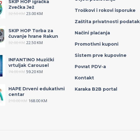
SKIP HOP igračka
Zvečka Jež
Troškovi i rokovi isporuke
32.50
KM
23.00
KM
Zaštita privatnosti podata
SKIP HOP Torba za
Načini plaćanja
čuvanje hrane Rakun
32.00
KM
22.50
KM
Promotivni kuponi
Sistem prve kupovine
INFANTINO Muzički
vrtuljak Carousel
Povrat PDV-a
74.00
KM
59.20
KM
Kontakt
HAPE Drveni edukativni
Karaka B2B portal
centar
210.00
KM
168.00
KM