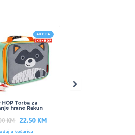
AKCIJA
P HOP Torba za
SKIP HOP Bočica sa
anje hrane Rakun
slamkom 12mj Rakun
22.50
KM
21.00
KM
.00
KM
odaj u košaricu
Dodaj u košaricu