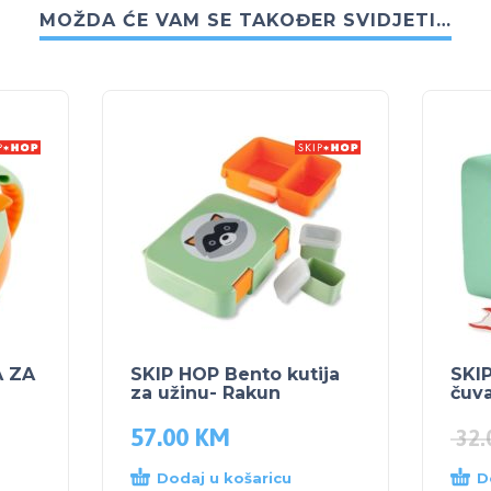
MOŽDA ĆE VAM SE TAKOĐER SVIDJETI…
A ZA
SKIP HOP Bento kutija
SKI
za užinu- Rakun
čuv
57.00
KM
32
Dodaj u košaricu
D