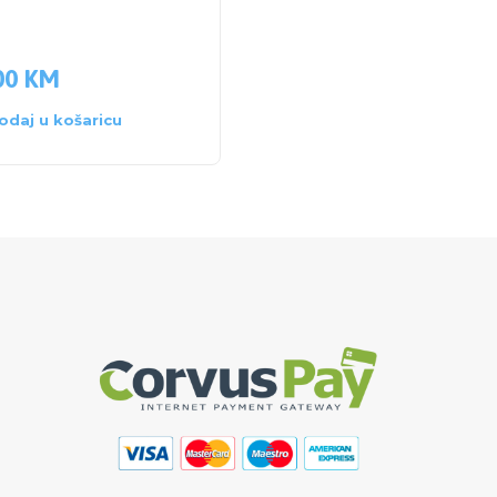
00
KM
44.00
KM
odaj u košaricu
Dodaj u košaricu