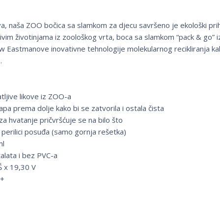
ljiva, naša ZOO bočica sa slamkom za djecu savršeno je ekološki prih
ivim životinjama iz zoološkog vrta, boca sa slamkom “pack & go” i
ew Eastmanove inovativne tehnologije molekularnog recikliranja ka
.
tljive likove iz ZOO-a
pa prema dolje kako bi se zatvorila i ostala čista
za hvatanje pričvršćuje se na bilo što
 perilici posuđa (samo gornja rešetka)
ml
alata i bez PVC-a
 Š x 19,30 V
i+