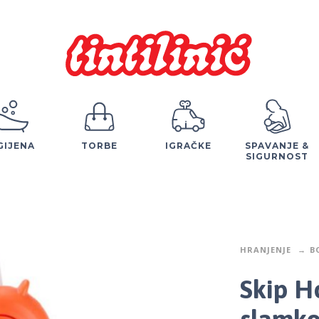
GIJENA
TORBE
IGRAČKE
SPAVANJE &
SIGURNOST
HRANJENJE
B
Skip H
slamko