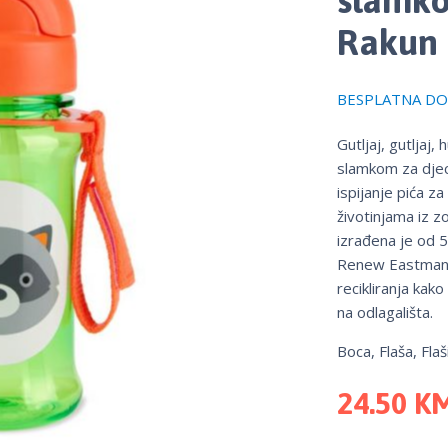
Rakun
BESPLATNA DOS
Gutljaj, gutljaj,
slamkom za djecu
ispijanje pića z
životinjama iz 
izrađena je od 5
Renew Eastmano
recikliranja kak
na odlagališta.
Boca, Flaša, Flaš
24.50
K