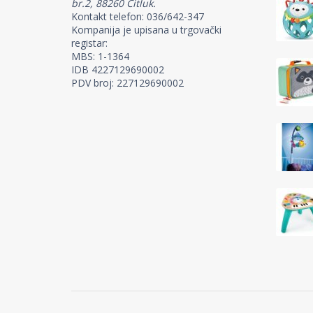
br.2, 88260 Čitluk.
Kontakt telefon: 036/642-347
Kompanija je upisana u trgovački
registar:
MBS: 1-1364
IDB 4227129690002
PDV broj: 227129690002