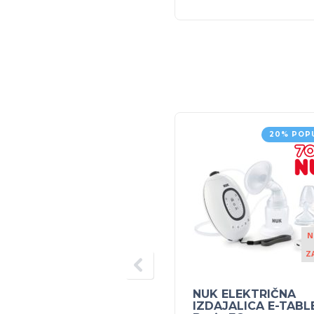
20% POP
N
Z
NUK ELEKTRIČNA
IZDAJALICA E-TABL