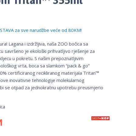
TAVA za sve narudžbe veće od 80KM!
 hura! Lagana i izdržljiva, naša ZOO bočica sa
 savršeno je ekološki prihvatljivo rješenje za
a djecu u pokretu. S našim prepoznatljivim
zoološkog vrta, boca sa slamkom “pack & go”
0% certificiranog recikliranog materijala Tritan™
ve inovativne tehnologije molekularnog
o bi se otpad za jednokratnu upotrebu preusmjerio
ica
M