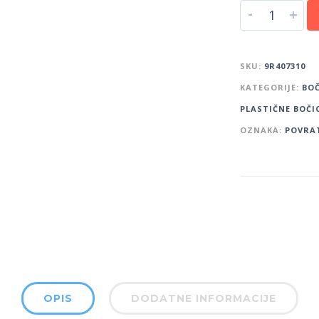
-
+
SKU:
9R407310
KATEGORIJE:
BOČ
PLASTIČNE BOČI
OZNAKA:
POVRAT
OPIS
DODATNE INFORMACIJE