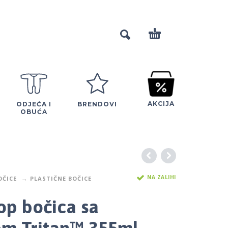
AKCIJA
ODJEĆA I
BRENDOVI
OBUĆA
NA ZALIHI
OČICE
PLASTIČNE BOČICE
op bočica sa
m Tritan™ 355ml