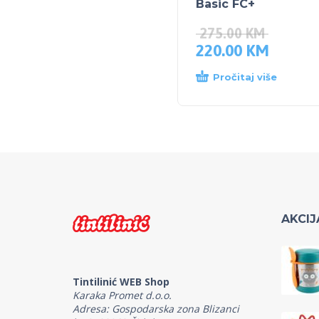
Basic FC+
275.00
KM
220.00
KM
Pročitaj više
AKCIJ
Tintilinić WEB Shop
Karaka Promet d.o.o.
Adresa: Gospodarska zona Blizanci