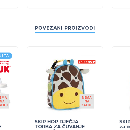
POVEZANI PROIZVODI
USTA
EMA
NEMA
NA
NA
ALIHI
ZALIHI
SKIP HOP DJEČJA
SKIP
E
TORBA ZA ČUVANJE
za č