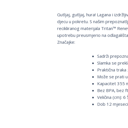
Gutljaj, gutljaj, hura! Lagana i izdrž
djecu u pokretu. S našim prepoznatlj
recikliranog materijala Tritan™ Ren
upotrebu preusmjerio na odlagališta
Značajke:
Sadrži prepozna
Slamka se prekla
Praktična traka 
Može se prati u
Kapacitet 355 
Bez BPA, bez ft
Veličina (cm): 6
Dob 12 mjesec