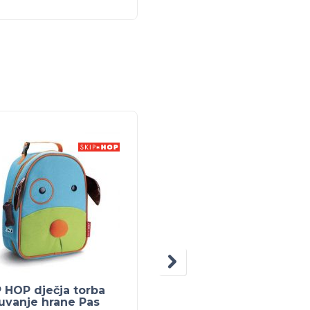
 HOP dječja torba
SKIP HOP dječja torba
uvanje hrane Pas
za čuvanje hrane Sova