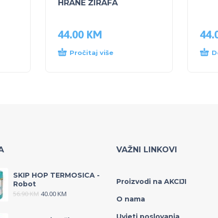
HRANE ŽIRAFA
44.00
KM
44.
Pročitaj više
D
A
VAŽNI LINKOVI
SKIP HOP TERMOSICA -
Proizvodi na AKCIJI
Robot
56.90
KM
40.00
KM
O nama
Uvjeti poslovanja