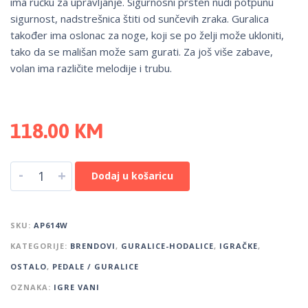
ima ručku za upravljanje. Sigurnosni prsten nudi potpunu
sigurnost, nadstrešnica štiti od sunčevih zraka. Guralica
također ima oslonac za noge, koji se po želji može ukloniti,
tako da se mališan može sam gurati. Za još više zabave,
volan ima različite melodije i trubu.
118.00
KM
-
+
Dodaj u košaricu
SKU:
AP614W
KATEGORIJE:
BRENDOVI
,
GURALICE-HODALICE
,
IGRAČKE
,
OSTALO
,
PEDALE / GURALICE
OZNAKA:
IGRE VANI