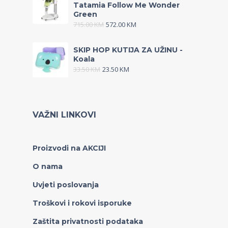
Tatamia Follow Me Wonder
Green
715.00
KM
572.00
KM
SKIP HOP KUTIJA ZA UŽINU -
Koala
33.50
KM
23.50
KM
VAŽNI LINKOVI
Proizvodi na AKCIJI
O nama
Uvjeti poslovanja
Troškovi i rokovi isporuke
Zaštita privatnosti podataka