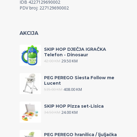
IDB 4227129690002
PDV broj: 227129690002
AKCIJA
SKIP HOP DJEČJA IGRAČKA
Telefon - Dinosaur
42.00
KM
29.50
KM
PEG PEREGO Siesta Follow me
Lucent
535.00
KM
408.00
KM
SKIP HOP Pizza set-Lisica
34.50
KM
24.00
KM
PEG PEREGO hranilica / ljuljačka