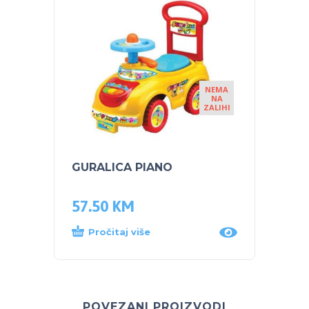
NEMA
NA
ZALIHI
GURALICA PIANO
Moni 
Super
57.50
KM
95.0
Pročitaj više
Dod
POVEZANI PROIZVODI