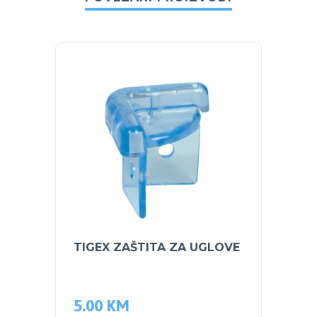
TIGEX ZAŠTITA ZA UGLOVE
PEG P
Gator
1,31
5.00
KM
1,24