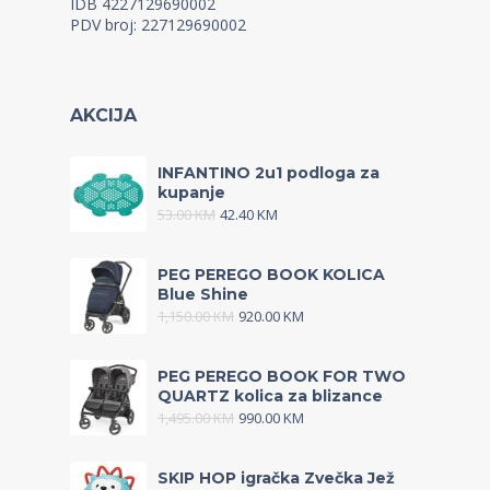
IDB 4227129690002
PDV broj: 227129690002
AKCIJA
INFANTINO 2u1 podloga za
kupanje
53.00
KM
42.40
KM
PEG PEREGO BOOK KOLICA
Blue Shine
1,150.00
KM
920.00
KM
PEG PEREGO BOOK FOR TWO
QUARTZ kolica za blizance
1,495.00
KM
990.00
KM
SKIP HOP igračka Zvečka Jež