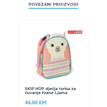
POVEZANI PROIZVODI
SKIP HOP dječja torba za
SKIP 
čuvanje hrane Ljama
čuvan
44.00
KM
44.0