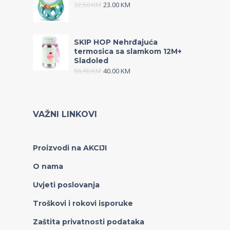
32.50
KM
23.00
KM
SKIP HOP Nehrđajuća
termosica sa slamkom 12M+
Sladoled
56.90
KM
40.00
KM
VAŽNI LINKOVI
Proizvodi na AKCIJI
O nama
Uvjeti poslovanja
Troškovi i rokovi isporuke
Zaštita privatnosti podataka