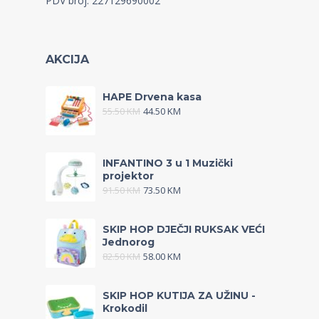
PDV broj: 227129690002
AKCIJA
HAPE Drvena kasa
55.50
KM
44.50
KM
INFANTINO 3 u 1 Muzički
projektor
91.50
KM
73.50
KM
SKIP HOP DJEČJI RUKSAK VEĆI
Jednorog
82.50
KM
58.00
KM
SKIP HOP KUTIJA ZA UŽINU -
Krokodil