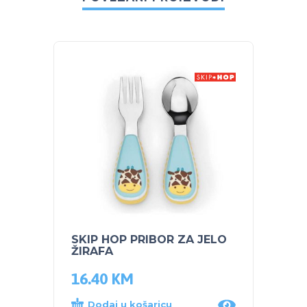
SKIP HOP PRIBOR ZA JELO
NUK 
ŽIRAFA
MLIJE
16.40
KM
25.9
Dodaj u košaricu
Dod