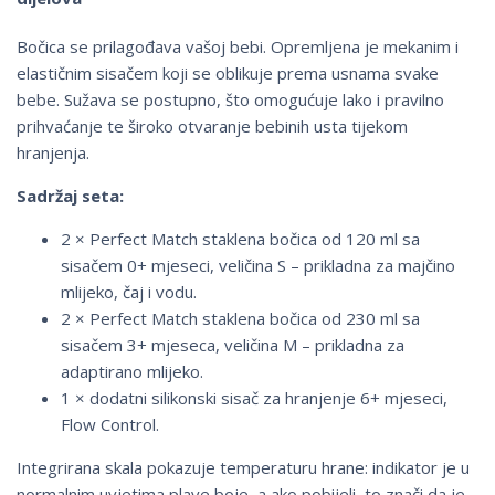
Bočica se prilagođava vašoj bebi. Opremljena je mekanim i
elastičnim sisačem koji se oblikuje prema usnama svake
bebe. Sužava se postupno, što omogućuje lako i pravilno
prihvaćanje te široko otvaranje bebinih usta tijekom
hranjenja.
Sadržaj seta:
2 × Perfect Match staklena bočica od 120 ml sa
sisačem 0+ mjeseci, veličina S – prikladna za majčino
mlijeko, čaj i vodu.
2 × Perfect Match staklena bočica od 230 ml sa
sisačem 3+ mjeseca, veličina M – prikladna za
adaptirano mlijeko.
1 × dodatni silikonski sisač za hranjenje 6+ mjeseci,
Flow Control.
Integrirana skala pokazuje temperaturu hrane: indikator je u
normalnim uvjetima plave boje, a ako pobijeli, to znači da je