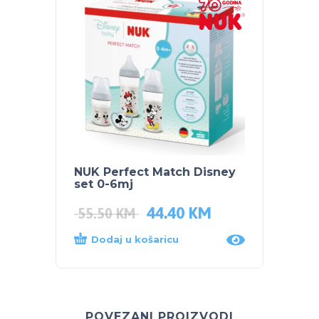
NUK Perfect Match Disney
NUK P
set 0-6mj
set 0
44.40
KM
55.50
KM
37.5
Dodaj u košaricu
Dod
POVEZANI PROIZVODI