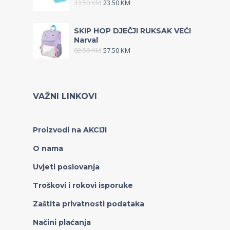
33.50
KM
23.50
KM
SKIP HOP DJEČJI RUKSAK VEĆI
Narval
82.50
KM
57.50
KM
VAŽNI LINKOVI
Proizvodi na AKCIJI
O nama
Uvjeti poslovanja
Troškovi i rokovi isporuke
Zaštita privatnosti podataka
Načini plaćanja