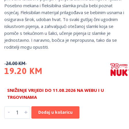
Posebno mekana i fleksibilna slamka pruža bebi poznat
osjećaj. Fleksibilan materijal prilagođava se bebinim usnama i
osigurava širok, udoban hvat. To svaki gutljaj čini ugodnim
iskustvom pijenja, a zahvaljujući otežanoj slamki koja se
pomiče s tekućinom u šalici, učenje pijenja iz slamke je
jednostavno. I naravno, bočica je nepropusna, tako da se
roditelji mogu opustiti.
24.00
KM
19.20
KM
SNIŽENJE VRIJEDI DO 11.08.2026 NA WEBU I U
TRGOVINAMA
-
+
Dodaj u košaricu