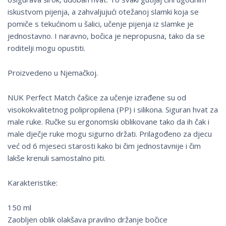
iskustvom pijenja, a zahvaljujući otežanoj slamki koja se
pomiče s tekućinom u šalici, učenje pijenja iz slamke je
jednostavno. I naravno, bočica je nepropusna, tako da se
roditelji mogu opustiti.
Proizvedeno u Njemačkoj.
NUK Perfect Match čašice za učenje izrađene su od
visokokvalitetnog polipropilena (PP) i silikona. Siguran hvat za
male ruke. Ručke su ergonomski oblikovane tako da ih čak i
male dječje ruke mogu sigurno držati. Prilagođeno za djecu
već od 6 mjeseci starosti kako bi čim jednostavnije i čim
lakše krenuli samostalno piti.
Karakteristike:
150 ml
Zaobljen oblik olakšava pravilno držanje bočice