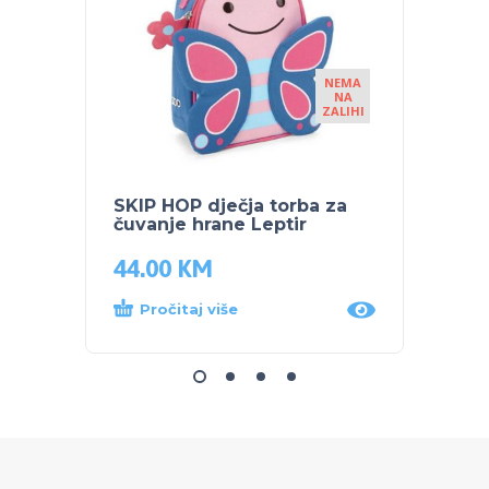
NEMA
NA
ZALIHI
SKIP HOP dječja torba za
SKIP 
čuvanje hrane Leptir
čuvan
44.00
KM
44.0
Pročitaj više
Dod