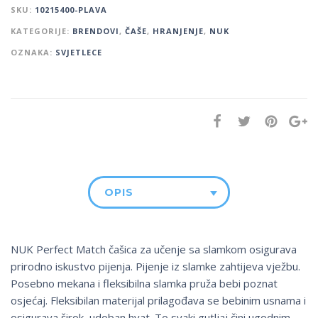
SKU:
10215400-PLAVA
KATEGORIJE:
BRENDOVI
,
ČAŠE
,
HRANJENJE
,
NUK
OZNAKA:
SVJETLECE
OPIS
NUK Perfect Match čašica za učenje sa slamkom osigurava
prirodno iskustvo pijenja. Pijenje iz slamke zahtijeva vježbu.
Posebno mekana i fleksibilna slamka pruža bebi poznat
osjećaj. Fleksibilan materijal prilagođava se bebinim usnama i
osigurava širok, udoban hvat. To svaki gutljaj čini ugodnim