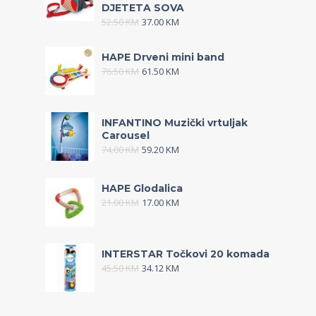
DJETETA SOVA
52.50
KM
37.00
KM
HAPE Drveni mini band
76.50
KM
61.50
KM
INFANTINO Muzički vrtuljak
Carousel
74.00
KM
59.20
KM
HAPE Glodalica
21.00
KM
17.00
KM
INTERSTAR Točkovi 20 komada
45.50
KM
34.12
KM