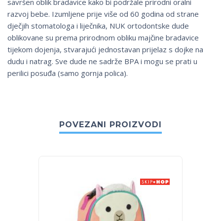
savršen oblik bradavice kako bi podržale prirodni oralni
razvoj bebe. Izumljene prije više od 60 godina od strane
dječjih stomatologa i liječnika, NUK ortodontske dude
oblikovane su prema prirodnom obliku majčine bradavice
tijekom dojenja, stvarajući jednostavan prijelaz s dojke na
dudu i natrag. Sve dude ne sadrže BPA i mogu se prati u
perilici posuđa (samo gornja polica).
POVEZANI PROIZVODI