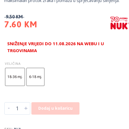
maksimalan protok zraka i pomažu u sprječavanju slinjenja.
9.50
KM
7.60
KM
SNIŽENJE VRIJEDI DO 11.08.2026 NA WEBU I U
TRGOVINAMA
VELIČINA
18-36 mj.
6-18 mj.
-
+
Dodaj u košaricu
SKU:
N/A