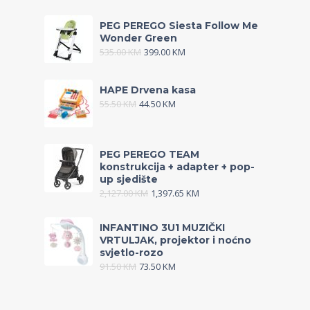
PEG PEREGO Siesta Follow Me
Wonder Green
535.00
KM
399.00
KM
HAPE Drvena kasa
55.50
KM
44.50
KM
PEG PEREGO TEAM
konstrukcija + adapter + pop-
up sjedište
2,127.00
KM
1,397.65
KM
INFANTINO 3U1 MUZIČKI
VRTULJAK, projektor i noćno
svjetlo-rozo
91.50
KM
73.50
KM