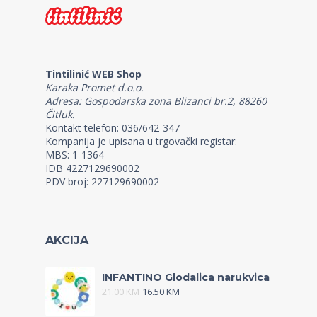
Tintilinić WEB Shop
Karaka Promet d.o.o.
Adresa: Gospodarska zona Blizanci br.2, 88260
Čitluk.
Kontakt telefon: 036/642-347
Kompanija je upisana u trgovački registar:
MBS: 1-1364
IDB 4227129690002
PDV broj: 227129690002
AKCIJA
INFANTINO Glodalica narukvica
21.00
KM
16.50
KM