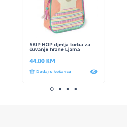
SKIP HOP dječja torba za
NUK S
čuvanje hrane Ljama
bočic
44.00
KM
12.0
Dodaj u košaricu
Dod